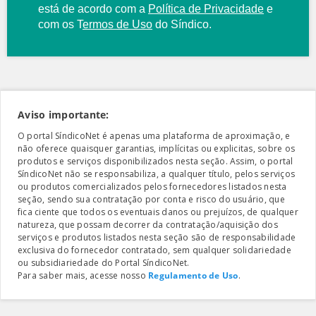
está de acordo com a
Política de Privacidade
e
com os
T
ermos de Uso
do Síndico.
Aviso importante:
O portal SíndicoNet é apenas uma plataforma de aproximação, e
não oferece quaisquer garantias, implícitas ou explicitas, sobre os
produtos e serviços disponibilizados nesta seção. Assim, o portal
SíndicoNet não se responsabiliza, a qualquer título, pelos serviços
ou produtos comercializados pelos fornecedores listados nesta
seção, sendo sua contratação por conta e risco do usuário, que
fica ciente que todos os eventuais danos ou prejuízos, de qualquer
natureza, que possam decorrer da contratação/aquisição dos
serviços e produtos listados nesta seção são de responsabilidade
exclusiva do fornecedor contratado, sem qualquer solidariedade
ou subsidiariedade do Portal SíndicoNet.
Para saber mais, acesse nosso
Regulamento de Uso
.