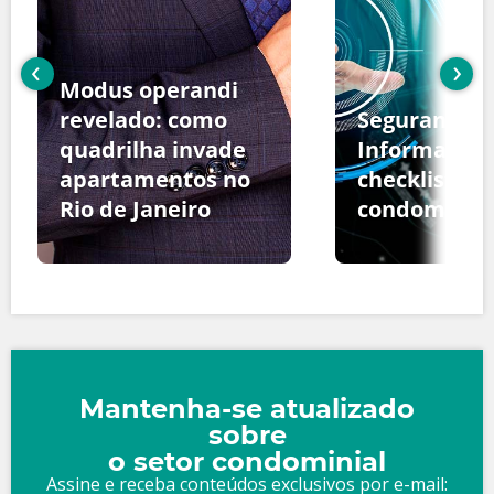
‹
›
Modus operandi
revelado: como
Segurança d
quadrilha invade
Informação:
apartamentos no
checklist pa
Rio de Janeiro
condomínio
Mantenha-se atualizado
sobre
o setor condominial
Assine e receba conteúdos exclusivos por e-mail: