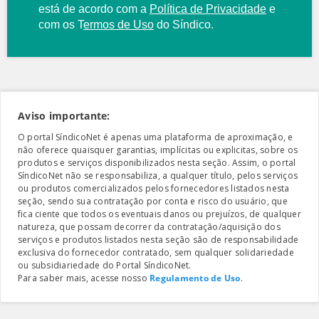
está de acordo com a
Política de Privacidade
e
com os
T
ermos de Uso
do Síndico.
Aviso importante:
O portal SíndicoNet é apenas uma plataforma de aproximação, e
não oferece quaisquer garantias, implícitas ou explicitas, sobre os
produtos e serviços disponibilizados nesta seção. Assim, o portal
SíndicoNet não se responsabiliza, a qualquer título, pelos serviços
ou produtos comercializados pelos fornecedores listados nesta
seção, sendo sua contratação por conta e risco do usuário, que
fica ciente que todos os eventuais danos ou prejuízos, de qualquer
natureza, que possam decorrer da contratação/aquisição dos
serviços e produtos listados nesta seção são de responsabilidade
exclusiva do fornecedor contratado, sem qualquer solidariedade
ou subsidiariedade do Portal SíndicoNet.
Para saber mais, acesse nosso
Regulamento de Uso
.