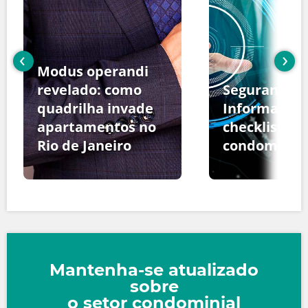
‹
›
Modus operandi
revelado: como
Segurança d
quadrilha invade
Informação:
apartamentos no
checklist pa
Rio de Janeiro
condomínio
Mantenha-se atualizado
sobre
o setor condominial