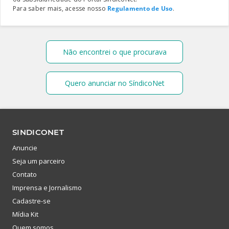
Para saber mais, acesse nosso
Regulamento de Uso
.
Não encontrei o que procurava
Quero anunciar no SíndicoNet
SINDICONET
Anuncie
Seja um parceiro
Contato
Imprensa e Jornalismo
Cadastre-se
Mídia Kit
Quem somos