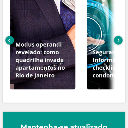
‹
›
Modus operandi
revelado: como
Segurança d
quadrilha invade
Informação:
apartamentos no
checklist pa
Rio de Janeiro
condomínio
Mantenha-se atualizado