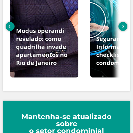
‹
›
Modus operandi
revelado: como
Segurança d
quadrilha invade
Informação:
apartamentos no
checklist pa
Rio de Janeiro
condomínio
Mantenha-se atualizado
sobre
o setor condominial