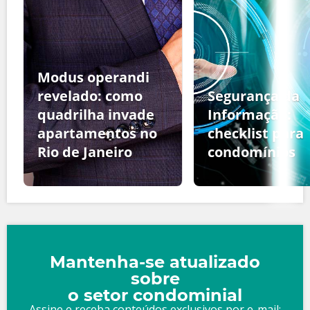
Modus operandi
revelado: como
Segurança da
quadrilha invade
Informação:
apartamentos no
checklist para
Rio de Janeiro
condomínios
Mantenha-se atualizado
sobre
o setor condominial
Assine e receba conteúdos exclusivos por e-mail: