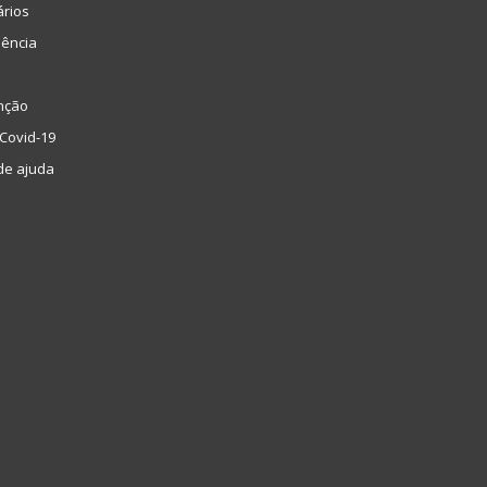
ários
lência
nção
Covid-19
de ajuda