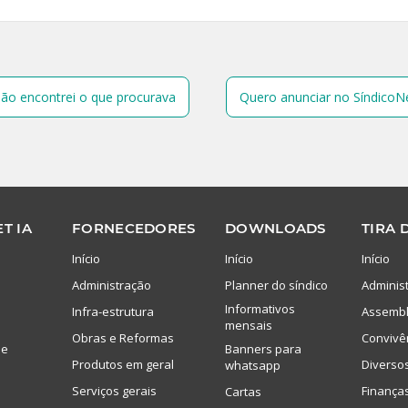
ão encontrei o que procurava
Quero anunciar no SíndicoN
T IA
FORNECEDORES
DOWNLOADS
TIRA 
Início
Início
Início
Administração
Planner do síndico
Adminis
Informativos
Infra-estrutura
Assembl
mensais
Obras e Reformas
Convivê
de
Banners para
Produtos em geral
Diverso
whatsapp
Serviços gerais
Finança
Cartas