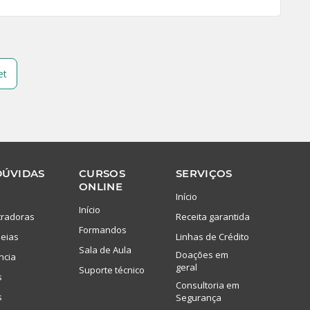
et
DÚVIDAS
CURSOS
SERVIÇOS
ONLINE
Início
Início
tradoras
Receita garantida
Formandos
eias
Linhas de Crédito
Sala de Aula
Doações em
ncia
geral
Suporte técnico
s
Consultoria em
s
Segurança