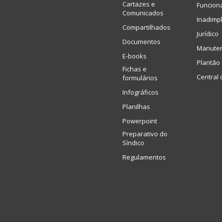
Cartazes e
Funcion
Comunicados
Inadimp
Compartilhados
Jurídico
Documentos
Manute
E-books
Plantão 
Fichas e
Central 
formulários
Infográficos
Planilhas
Powerpoint
Preparativo do
Síndico
Regulamentos