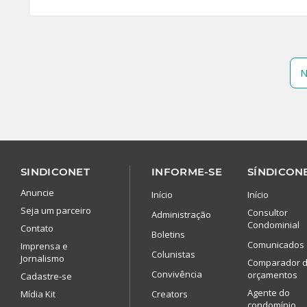
N
SINDICONET
INFORME-SE
SÍNDICONE
Anuncie
Início
Início
Seja um parceiro
Consultor
Administração
Condominial
Contato
Boletins
Comunicados
Imprensa e
Colunistas
Jornalismo
Comparador 
Convivência
orçamentos
Cadastre-se
Agente do
Mídia Kit
Creators
condomínio