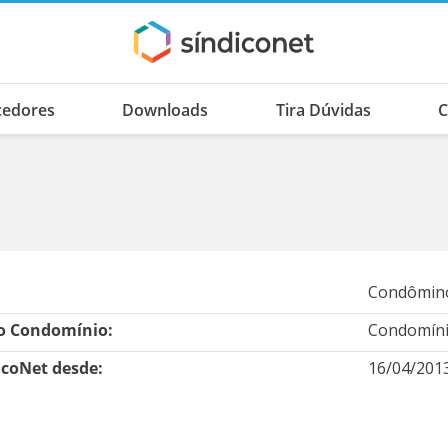
cedores
Downloads
Tira Dúvidas
C
Condômino
 Condomínio:
Condomínio
icoNet desde:
16/04/201