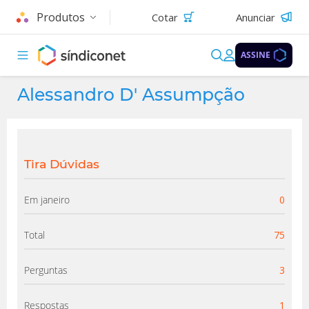
Produtos
Cotar
Anunciar
ASSINE
Alessandro D' Assumpção
Tira Dúvidas
Em janeiro
0
Total
75
Perguntas
3
Respostas
1