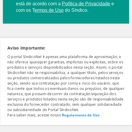
está de acordo com a
Política de Privacidade
e
com os
T
ermos de Uso
do Síndico.
Aviso importante:
O portal SíndicoNet é apenas uma plataforma de aproximação, e
não oferece quaisquer garantias, implícitas ou explicitas, sobre os
produtos e serviços disponibilizados nesta seção. Assim, o portal
SíndicoNet não se responsabiliza, a qualquer título, pelos serviços
ou produtos comercializados pelos fornecedores listados nesta
seção, sendo sua contratação por conta e risco do usuário, que
fica ciente que todos os eventuais danos ou prejuízos, de qualquer
natureza, que possam decorrer da contratação/aquisição dos
serviços e produtos listados nesta seção são de responsabilidade
exclusiva do fornecedor contratado, sem qualquer solidariedade
ou subsidiariedade do Portal SíndicoNet.
Para saber mais, acesse nosso
Regulamento de Uso
.