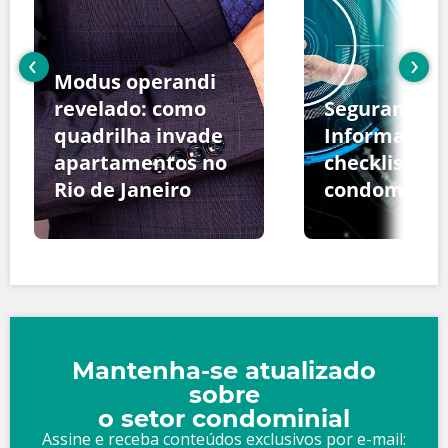
‹
›
Modus operandi
revelado: como
Segurança d
quadrilha invade
Informação:
apartamentos no
checklist pa
Rio de Janeiro
condomínio
Mantenha-se atualizado
sobre
o setor condominial
Assine e receba conteúdos exclusivos por e-mail: