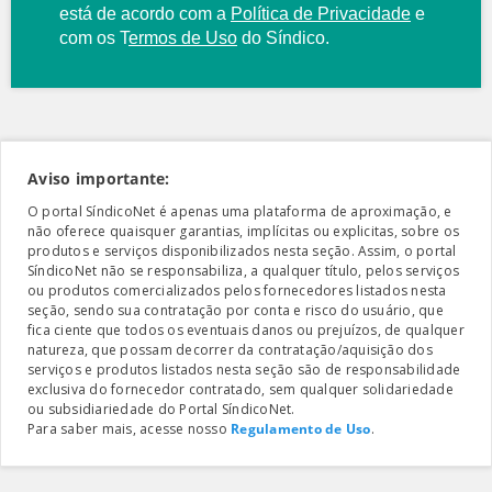
está de acordo com a
Política de Privacidade
e
com os
T
ermos de Uso
do Síndico.
Aviso importante:
O portal SíndicoNet é apenas uma plataforma de aproximação, e
não oferece quaisquer garantias, implícitas ou explicitas, sobre os
produtos e serviços disponibilizados nesta seção. Assim, o portal
SíndicoNet não se responsabiliza, a qualquer título, pelos serviços
ou produtos comercializados pelos fornecedores listados nesta
seção, sendo sua contratação por conta e risco do usuário, que
fica ciente que todos os eventuais danos ou prejuízos, de qualquer
natureza, que possam decorrer da contratação/aquisição dos
serviços e produtos listados nesta seção são de responsabilidade
exclusiva do fornecedor contratado, sem qualquer solidariedade
ou subsidiariedade do Portal SíndicoNet.
Para saber mais, acesse nosso
Regulamento de Uso
.