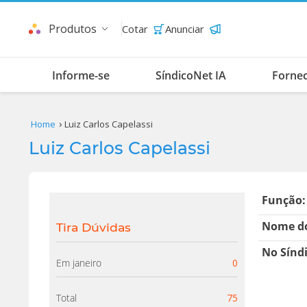
Produtos
Cotar
Anunciar
Informe-se
SíndicoNet IA
Forne
Home
Luiz Carlos Capelassi
Luiz Carlos Capelassi
Função:
Nome do
Tira Dúvidas
No Sínd
Em janeiro
0
Total
75