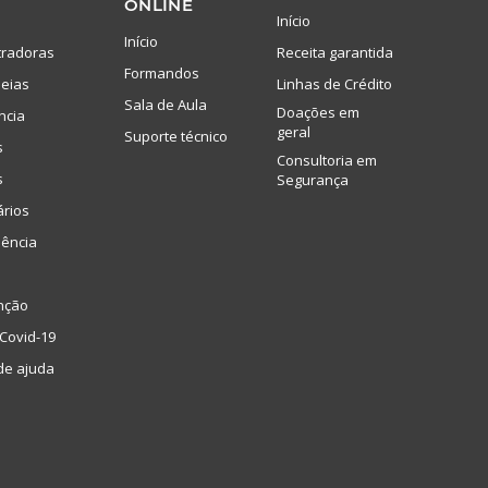
ONLINE
Início
Início
tradoras
Receita garantida
Formandos
eias
Linhas de Crédito
Sala de Aula
Doações em
ncia
geral
Suporte técnico
s
Consultoria em
s
Segurança
ários
lência
nção
Covid-19
de ajuda