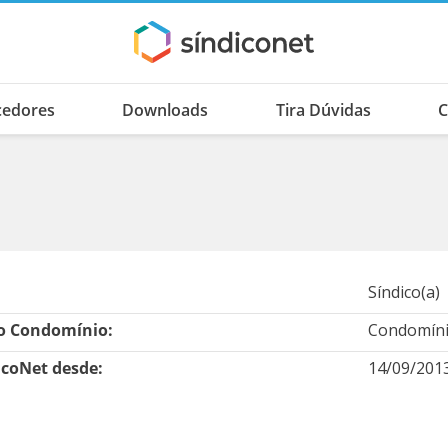
cedores
Downloads
Tira Dúvidas
C
Síndico(a)
 Condomínio:
Condomíni
icoNet desde:
14/09/201