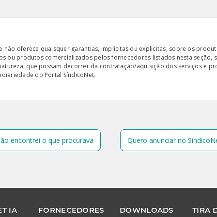
ão oferece quaisquer garantias, implícitas ou explicitas, sobre os produto
iços ou produtos comercializados pelos fornecedores listados nesta seção, 
 natureza, que possam decorrer da contratação/aquisição dos serviços e pr
diariedade do Portal SíndicoNet.
ão encontrei o que procurava
Quero anunciar no SíndicoN
T IA
FORNECEDORES
DOWNLOADS
TIRA 