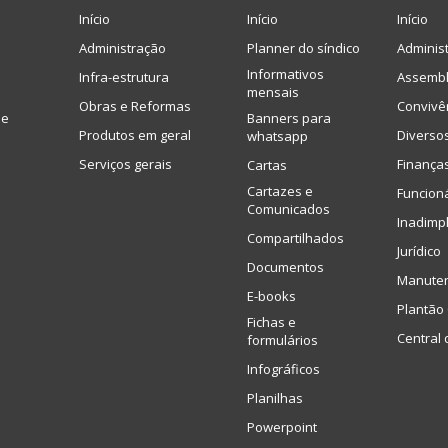
Início
Início
Início
Administração
Planner do síndico
Adminis
Informativos
Infra-estrutura
Assembl
mensais
Obras e Reformas
Convivê
de
Banners para
Produtos em geral
Diverso
whatsapp
Serviços gerais
Finança
Cartas
Cartazes e
Funcion
Comunicados
Inadimp
Compartilhados
Jurídico
Documentos
Manute
E-books
Plantão 
Fichas e
Central 
formulários
Infográficos
Planilhas
Powerpoint