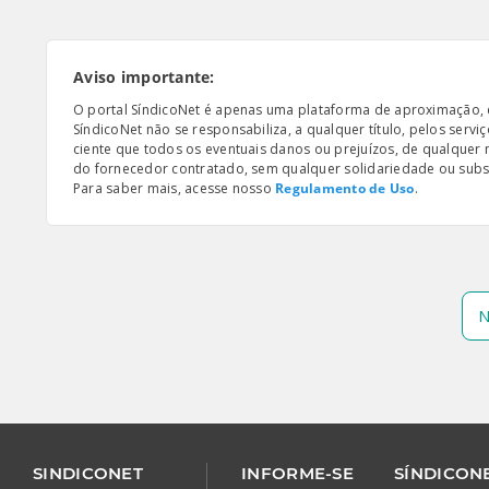
Aviso importante:
O portal SíndicoNet é apenas uma plataforma de aproximação, e n
SíndicoNet não se responsabiliza, a qualquer título, pelos serv
ciente que todos os eventuais danos ou prejuízos, de qualquer
do fornecedor contratado, sem qualquer solidariedade ou subsi
Para saber mais, acesse nosso
Regulamento de Uso
.
N
SINDICONET
INFORME-SE
SÍNDICONE