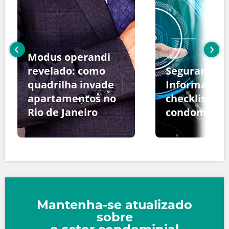
‹
›
Modus operandi
revelado: como
Segurança d
quadrilha invade
Informação:
apartamentos no
checklist pa
Rio de Janeiro
condomínio
Mantenha-se atualizado
sobre