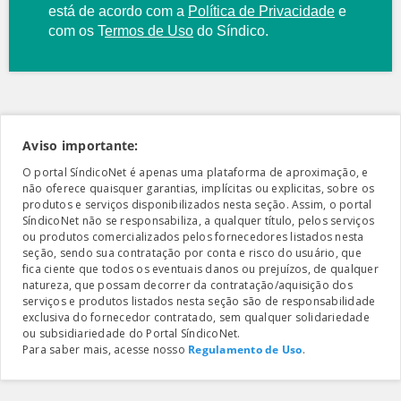
está de acordo com a
Política de Privacidade
e
com os
T
ermos de Uso
do Síndico.
Aviso importante:
O portal SíndicoNet é apenas uma plataforma de aproximação, e
não oferece quaisquer garantias, implícitas ou explicitas, sobre os
produtos e serviços disponibilizados nesta seção. Assim, o portal
SíndicoNet não se responsabiliza, a qualquer título, pelos serviços
ou produtos comercializados pelos fornecedores listados nesta
seção, sendo sua contratação por conta e risco do usuário, que
fica ciente que todos os eventuais danos ou prejuízos, de qualquer
natureza, que possam decorrer da contratação/aquisição dos
serviços e produtos listados nesta seção são de responsabilidade
exclusiva do fornecedor contratado, sem qualquer solidariedade
ou subsidiariedade do Portal SíndicoNet.
Para saber mais, acesse nosso
Regulamento de Uso
.