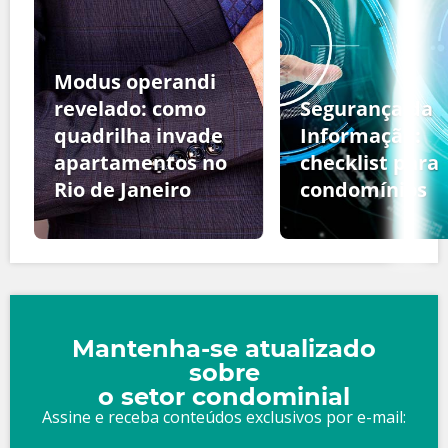
Modus operandi
revelado: como
Segurança da
quadrilha invade
Informação:
apartamentos no
checklist para
Rio de Janeiro
condomínios
Mantenha-se atualizado
sobre
o setor condominial
Assine e receba conteúdos exclusivos por e-mail: