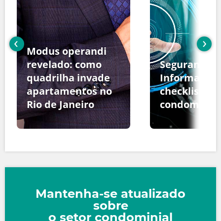
‹
›
Modus operandi
revelado: como
Segurança d
quadrilha invade
Informação:
apartamentos no
checklist pa
Rio de Janeiro
condomínio
Mantenha-se atualizado
sobre
o setor condominial