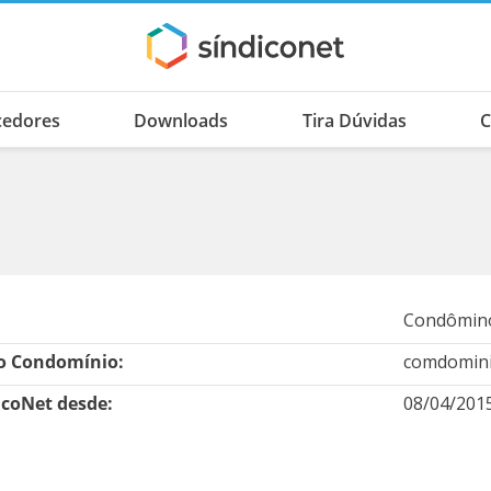
cedores
Downloads
Tira Dúvidas
C
Condômino
 Condomínio:
comdomini
icoNet desde:
08/04/201