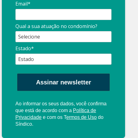
Email*
Síndico
profissional:
Ina
Qual a sua atuação no condomínio?
cuidado com as
con
propagandas
ent
Estado*
: O que é?
enganosas!
pre
Assinar newsletter
Ao informar os seus dados, você confirma
que está de acordo com a
Política de
Privacidade
e com os
T
ermos de Uso
do
Síndico.