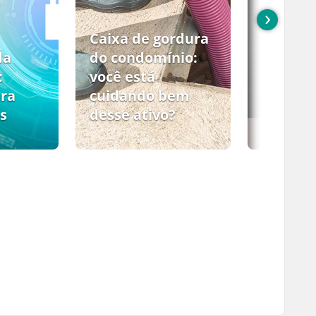
›
Caixa de gordura
da
do condomínio:
:
você está
ara
cuidando bem
s
desse ativo?
PCMSO