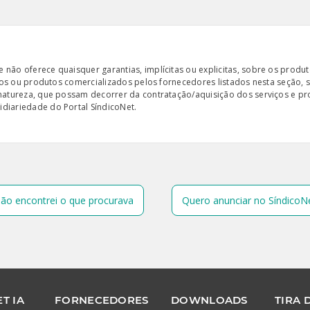
ão oferece quaisquer garantias, implícitas ou explicitas, sobre os produto
iços ou produtos comercializados pelos fornecedores listados nesta seção, 
 natureza, que possam decorrer da contratação/aquisição dos serviços e pr
diariedade do Portal SíndicoNet.
ão encontrei o que procurava
Quero anunciar no SíndicoN
T IA
FORNECEDORES
DOWNLOADS
TIRA 