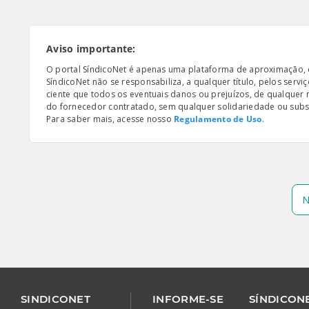
Aviso importante:
O portal SíndicoNet é apenas uma plataforma de aproximação, e n
SíndicoNet não se responsabiliza, a qualquer título, pelos serv
ciente que todos os eventuais danos ou prejuízos, de qualquer
do fornecedor contratado, sem qualquer solidariedade ou subsi
Para saber mais, acesse nosso
Regulamento de Uso
.
N
SINDICONET
INFORME-SE
SÍNDICONE