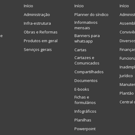
Início
Início
Início
Administração
Planner do síndico
Adminis
Informativos
Infra-estrutura
Assembl
mensais
Obras e Reformas
Convivê
de
Banners para
Produtos em geral
Diverso
whatsapp
Serviços gerais
Finança
Cartas
Cartazes e
Funcion
Comunicados
Inadimp
Compartilhados
Jurídico
Documentos
Manute
E-books
Plantão 
Fichas e
Central 
formulários
Infográficos
Planilhas
Powerpoint