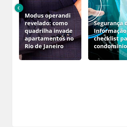
‹
Modus operandi
no
revelado: como
Segurança 
quadrilha invade
Informação
apartamentos no
checklist p
Rio de Janeiro
condomínio