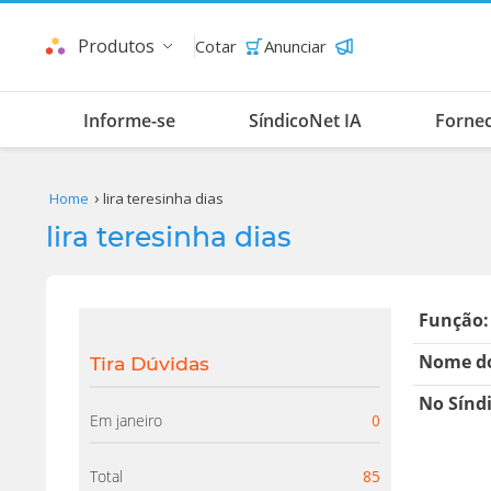
Produtos
Cotar
Anunciar
Informe-se
SíndicoNet IA
Forne
Home
lira teresinha dias
lira teresinha dias
Função:
Nome do
Tira Dúvidas
No Sínd
Em janeiro
0
Total
85