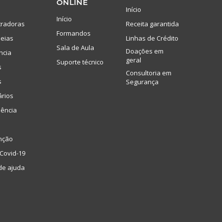
ONLINE
Início
Início
tradoras
Receita garantida
Formandos
eias
Linhas de Crédito
Sala de Aula
Doações em
ncia
geral
Suporte técnico
s
Consultoria em
s
Segurança
ários
lência
nção
Covid-19
de ajuda