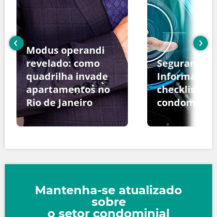
‹
›
Modus operandi
revelado: como
Segurança d
quadrilha invade
Informação:
apartamentos no
checklist pa
Rio de Janeiro
condomínio
Mantenha-se atualizado
sobre
o setor condominial