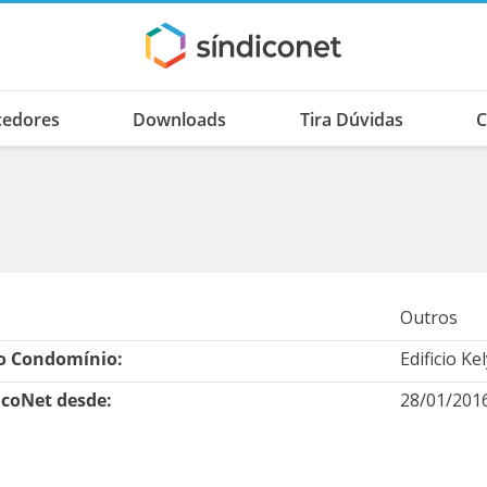
cedores
Downloads
Tira Dúvidas
C
a
Outros
 Condomínio:
Edificio Kel
icoNet desde:
28/01/201