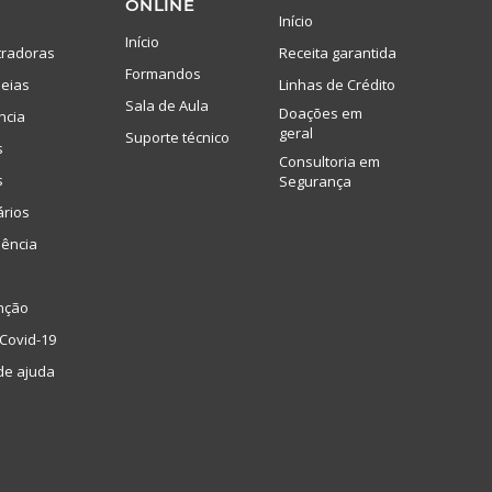
ONLINE
Início
Início
tradoras
Receita garantida
Formandos
eias
Linhas de Crédito
Sala de Aula
Doações em
ncia
geral
Suporte técnico
s
Consultoria em
s
Segurança
ários
lência
nção
Covid-19
de ajuda