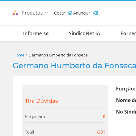
Produtos
Cotar
Anunciar
Informe-se
SíndicoNet IA
Forne
Home
Germano Humberto da Fonseca
Germano Humberto da Fonsec
Função:
Nome do
Tira Dúvidas
No Sínd
Em janeiro
0
Total
-391