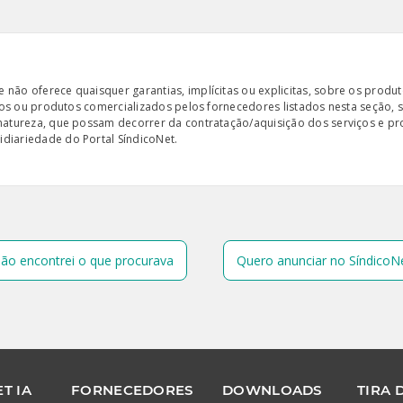
ão oferece quaisquer garantias, implícitas ou explicitas, sobre os produto
iços ou produtos comercializados pelos fornecedores listados nesta seção, 
 natureza, que possam decorrer da contratação/aquisição dos serviços e pr
diariedade do Portal SíndicoNet.
ão encontrei o que procurava
Quero anunciar no SíndicoN
T IA
FORNECEDORES
DOWNLOADS
TIRA 