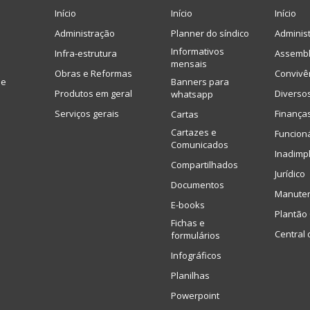
Início
Início
Início
Administração
Planner do síndico
Adminis
Informativos
Infra-estrutura
Assembl
mensais
Obras e Reformas
Convivê
de
Banners para
Produtos em geral
Diverso
whatsapp
Serviços gerais
Finança
Cartas
Cartazes e
Funcion
Comunicados
Inadimp
Compartilhados
Jurídico
Documentos
Manute
E-books
Plantão 
Fichas e
Central 
formulários
Infográficos
Planilhas
Powerpoint