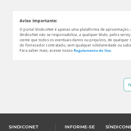
Aviso importante:
O portal SíndicoNet é apenas uma plataforma de aproximação, e n
SíndicoNet não se responsabiliza, a qualquer título, pelos serv
ciente que todos os eventuais danos ou prejuízos, de qualquer
do fornecedor contratado, sem qualquer solidariedade ou subsi
Para saber mais, acesse nosso
Regulamento de Uso
.
N
SINDICONET
INFORME-SE
SÍNDICONE