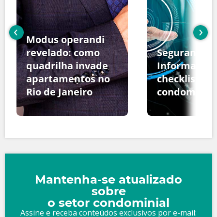
‹
›
Modus operandi
revelado: como
Segurança d
quadrilha invade
Informação:
apartamentos no
checklist pa
Rio de Janeiro
condomínio
Mantenha-se atualizado
sobre
o setor condominial
Assine e receba conteúdos exclusivos por e-mail: