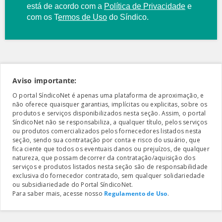
está de acordo com a
Política de Privacidade
e
com os
T
ermos de Uso
do Síndico.
Aviso importante:
O portal SíndicoNet é apenas uma plataforma de aproximação, e
não oferece quaisquer garantias, implícitas ou explicitas, sobre os
produtos e serviços disponibilizados nesta seção. Assim, o portal
SíndicoNet não se responsabiliza, a qualquer título, pelos serviços
ou produtos comercializados pelos fornecedores listados nesta
seção, sendo sua contratação por conta e risco do usuário, que
fica ciente que todos os eventuais danos ou prejuízos, de qualquer
natureza, que possam decorrer da contratação/aquisição dos
serviços e produtos listados nesta seção são de responsabilidade
exclusiva do fornecedor contratado, sem qualquer solidariedade
ou subsidiariedade do Portal SíndicoNet.
Para saber mais, acesse nosso
Regulamento de Uso
.