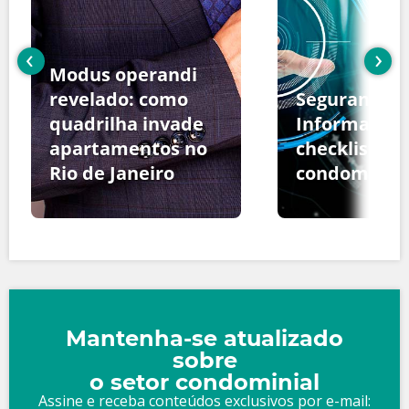
‹
›
Modus operandi
revelado: como
Segurança d
quadrilha invade
Informação:
apartamentos no
checklist pa
Rio de Janeiro
condomínio
Mantenha-se atualizado
sobre
o setor condominial
Assine e receba conteúdos exclusivos por e-mail: