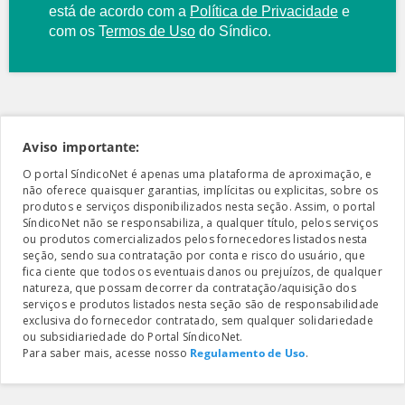
está de acordo com a
Política de Privacidade
e
com os
T
ermos de Uso
do Síndico.
Aviso importante:
O portal SíndicoNet é apenas uma plataforma de aproximação, e
não oferece quaisquer garantias, implícitas ou explicitas, sobre os
produtos e serviços disponibilizados nesta seção. Assim, o portal
SíndicoNet não se responsabiliza, a qualquer título, pelos serviços
ou produtos comercializados pelos fornecedores listados nesta
seção, sendo sua contratação por conta e risco do usuário, que
fica ciente que todos os eventuais danos ou prejuízos, de qualquer
natureza, que possam decorrer da contratação/aquisição dos
serviços e produtos listados nesta seção são de responsabilidade
exclusiva do fornecedor contratado, sem qualquer solidariedade
ou subsidiariedade do Portal SíndicoNet.
Para saber mais, acesse nosso
Regulamento de Uso
.