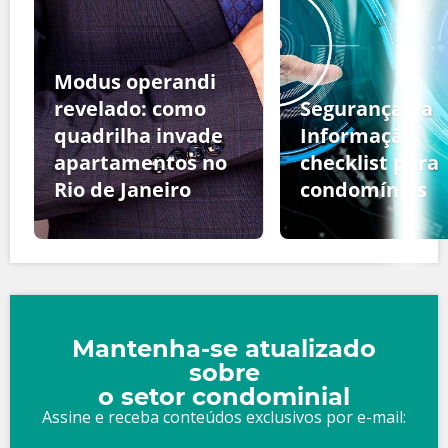
Modus operandi
revelado: como
Segurança da
quadrilha invade
Informação:
apartamentos no
checklist para
Rio de Janeiro
condomínios
Mantenha-se atualizado
sobre
o setor condominial
Assine e receba conteúdos exclusivos por e-mail: