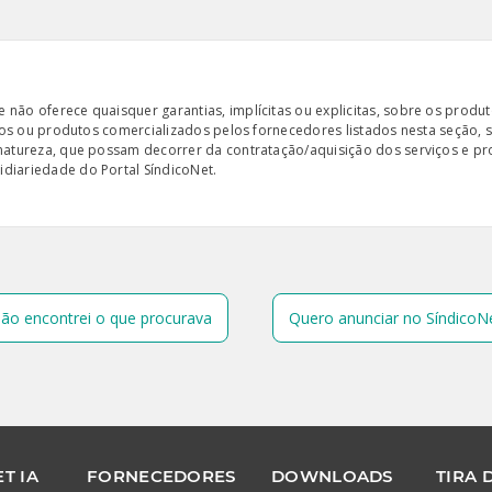
ão oferece quaisquer garantias, implícitas ou explicitas, sobre os produto
iços ou produtos comercializados pelos fornecedores listados nesta seção, 
 natureza, que possam decorrer da contratação/aquisição dos serviços e pr
diariedade do Portal SíndicoNet.
ão encontrei o que procurava
Quero anunciar no SíndicoN
T IA
FORNECEDORES
DOWNLOADS
TIRA 