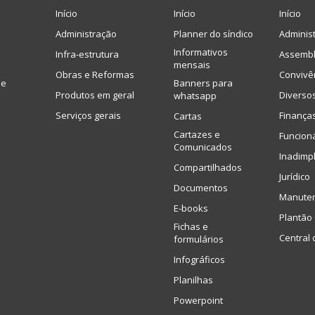
Início
Início
Início
Administração
Planner do síndico
Adminis
Informativos
Infra-estrutura
Assembl
mensais
Obras e Reformas
Convivê
de
Banners para
Produtos em geral
Diverso
whatsapp
Serviços gerais
Finança
Cartas
Cartazes e
Funcion
Comunicados
Inadimp
Compartilhados
Jurídico
Documentos
Manute
E-books
Plantão 
Fichas e
Central 
formulários
Infográficos
Planilhas
Powerpoint