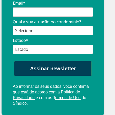
Email*
Síndico
profissional:
Ina
Qual a sua atuação no condomínio?
cuidado com as
con
propagandas
ent
Estado*
: O que é?
enganosas!
pre
Assinar newsletter
Ao informar os seus dados, você confirma
que está de acordo com a
Política de
Privacidade
e com os
T
ermos de Uso
do
Síndico.