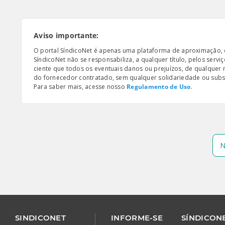
Aviso importante:
O portal SíndicoNet é apenas uma plataforma de aproximação, e n
SíndicoNet não se responsabiliza, a qualquer título, pelos serv
ciente que todos os eventuais danos ou prejuízos, de qualquer
do fornecedor contratado, sem qualquer solidariedade ou subsi
Para saber mais, acesse nosso
Regulamento de Uso
.
N
SINDICONET
INFORME-SE
SÍNDICONE