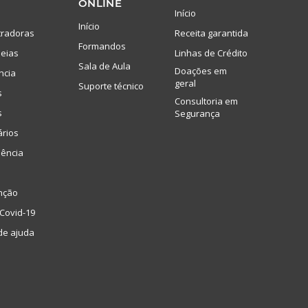
ONLINE
Início
Início
tradoras
Receita garantida
Formandos
eias
Linhas de Crédito
Sala de Aula
Doações em
ncia
geral
Suporte técnico
s
Consultoria em
s
Segurança
ários
lência
nção
Covid-19
de ajuda