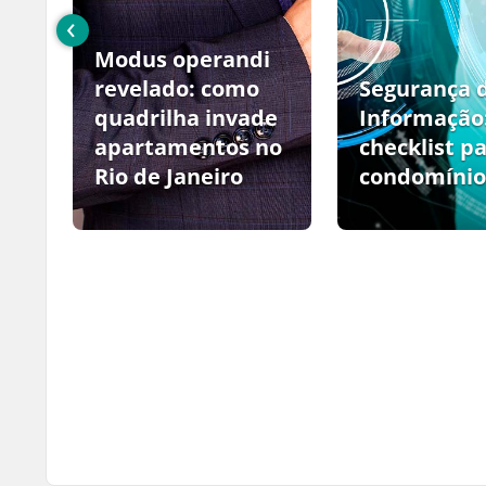
‹
Modus operandi
no
revelado: como
Segurança 
quadrilha invade
Informação
apartamentos no
checklist p
Rio de Janeiro
condomínio