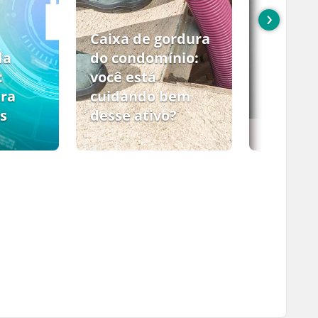
›
Caixa de gordura
da
do condomínio:
:
você está
ara
cuidando bem
s
desse ativo?
PCMSO