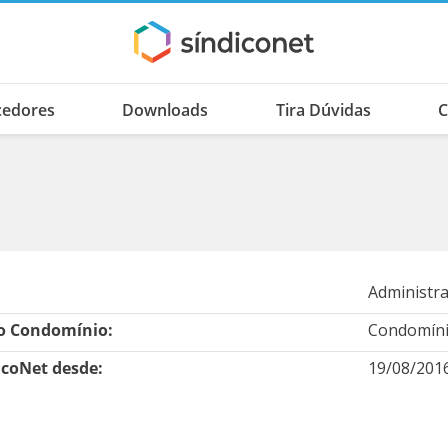
cedores
Downloads
Tira Dúvidas
C
Administr
 Condomínio:
Condomíni
icoNet desde:
19/08/201