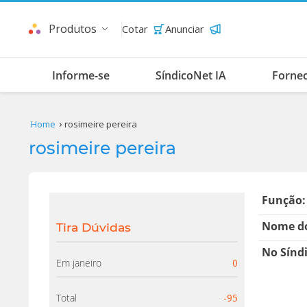
Produtos
Cotar
Anunciar
Informe-se
SíndicoNet IA
Forne
Home
rosimeire pereira
rosimeire pereira
Função:
Nome do
Tira Dúvidas
No Sínd
Em janeiro
0
Total
-95