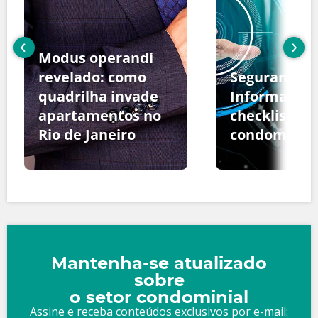
‹
›
Modus operandi
revelado: como
Segurança d
quadrilha invade
Informação:
apartamentos no
checklist pa
Rio de Janeiro
condomínio
Mantenha-se atualizado
sobre
o setor condominial
Assine e receba conteúdos exclusivos por e-mail: