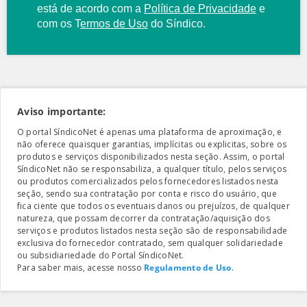
está de acordo com a
Política de Privacidade
e
com os
T
ermos de Uso
do Síndico.
Aviso importante:
O portal SíndicoNet é apenas uma plataforma de aproximação, e
não oferece quaisquer garantias, implícitas ou explicitas, sobre os
produtos e serviços disponibilizados nesta seção. Assim, o portal
SíndicoNet não se responsabiliza, a qualquer título, pelos serviços
ou produtos comercializados pelos fornecedores listados nesta
seção, sendo sua contratação por conta e risco do usuário, que
fica ciente que todos os eventuais danos ou prejuízos, de qualquer
natureza, que possam decorrer da contratação/aquisição dos
serviços e produtos listados nesta seção são de responsabilidade
exclusiva do fornecedor contratado, sem qualquer solidariedade
ou subsidiariedade do Portal SíndicoNet.
Para saber mais, acesse nosso
Regulamento de Uso
.