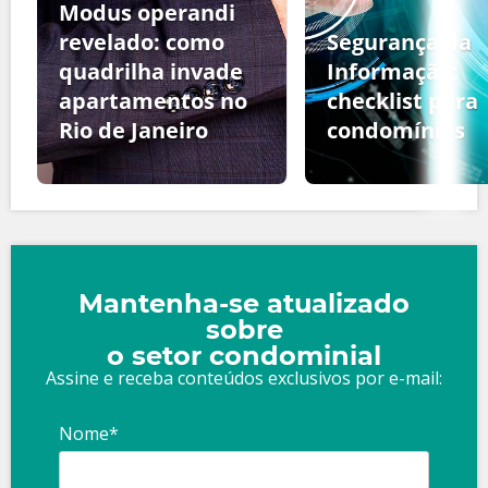
Modus operandi
revelado: como
Segurança da
quadrilha invade
Informação:
apartamentos no
checklist para
Rio de Janeiro
condomínios
Mantenha-se atualizado
sobre
o setor condominial
Assine e receba conteúdos exclusivos por e-mail:
Nome*