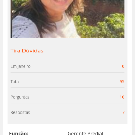
Tira Dúvidas
Em janeiro
0
Total
95
Perguntas
10
Respostas
7
Função:
Gerente Predial