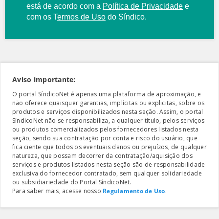
está de acordo com a
Política de Privacidade
e
com os
T
ermos de Uso
do Síndico.
Aviso importante:
O portal SíndicoNet é apenas uma plataforma de aproximação, e
não oferece quaisquer garantias, implícitas ou explicitas, sobre os
produtos e serviços disponibilizados nesta seção. Assim, o portal
SíndicoNet não se responsabiliza, a qualquer título, pelos serviços
ou produtos comercializados pelos fornecedores listados nesta
seção, sendo sua contratação por conta e risco do usuário, que
fica ciente que todos os eventuais danos ou prejuízos, de qualquer
natureza, que possam decorrer da contratação/aquisição dos
serviços e produtos listados nesta seção são de responsabilidade
exclusiva do fornecedor contratado, sem qualquer solidariedade
ou subsidiariedade do Portal SíndicoNet.
Para saber mais, acesse nosso
Regulamento de Uso
.