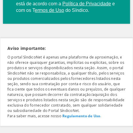
está de acordo com a
Política de Privacidade
e
com os
T
ermos de Uso
do Síndico.
Aviso importante:
O portal SíndicoNet é apenas uma plataforma de aproximação, e
não oferece quaisquer garantias, implícitas ou explicitas, sobre os
produtos e serviços disponibilizados nesta seção. Assim, o portal
SíndicoNet não se responsabiliza, a qualquer título, pelos serviços
ou produtos comercializados pelos fornecedores listados nesta
seção, sendo sua contratação por conta e risco do usuário, que
fica ciente que todos os eventuais danos ou prejuízos, de qualquer
natureza, que possam decorrer da contratação/aquisição dos
serviços e produtos listados nesta seção são de responsabilidade
exclusiva do fornecedor contratado, sem qualquer solidariedade
ou subsidiariedade do Portal SíndicoNet.
Para saber mais, acesse nosso
Regulamento de Uso
.