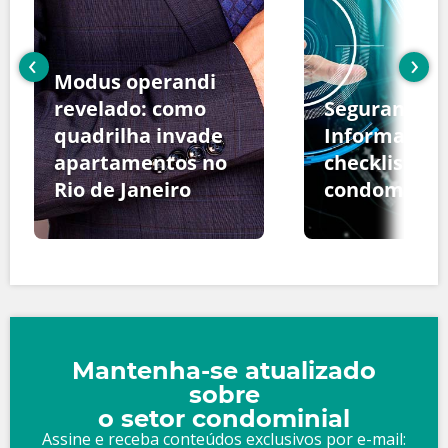
‹
›
Modus operandi
revelado: como
Segurança d
quadrilha invade
Informação:
apartamentos no
checklist pa
Rio de Janeiro
condomínio
Mantenha-se atualizado
sobre
o setor condominial
Assine e receba conteúdos exclusivos por e-mail: