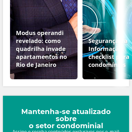
Modus operandi
revelado: como
Segurança da
quadrilha invade
Informação:
apartamentos no
checklist para
Rio de Janeiro
condomínios
Mantenha-se atualizado
sobre
o setor condominial
Assine e receba conteúdos exclusivos por e-mail: