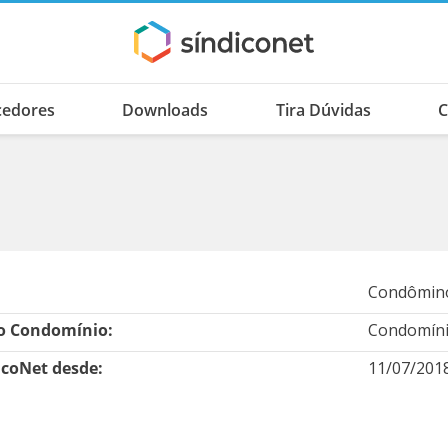
cedores
Downloads
Tira Dúvidas
C
Condômino
 Condomínio:
Condomínio
icoNet desde:
11/07/201