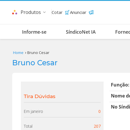
Produtos
Cotar
Anunciar
Informe-se
SíndicoNet IA
Forne
Home
Bruno Cesar
Bruno Cesar
Função:
Nome do
Tira Dúvidas
No Sínd
Em janeiro
0
Total
207