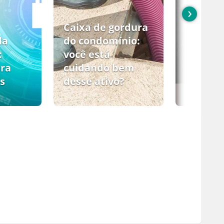
›
Caixa de gordura
da
do condomínio:
:
você está
ara
cuidando bem
s
desse ativo?
PCMSO