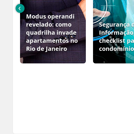
‹
Modus operandi
no
revelado: como
Segurança 
quadrilha invade
Informação
apartamentos no
checklist p
Rio de Janeiro
condomínio