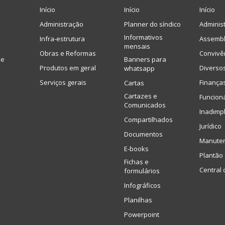
Início
Início
Início
Administração
Planner do síndico
Adminis
Informativos
Infra-estrutura
Assembl
mensais
Obras e Reformas
Convivê
de
Banners para
Produtos em geral
Diverso
whatsapp
Serviços gerais
Finança
Cartas
Cartazes e
Funcion
Comunicados
Inadimp
Compartilhados
Jurídico
Documentos
Manute
E-books
Plantão 
Fichas e
Central 
formulários
Infográficos
Planilhas
Powerpoint