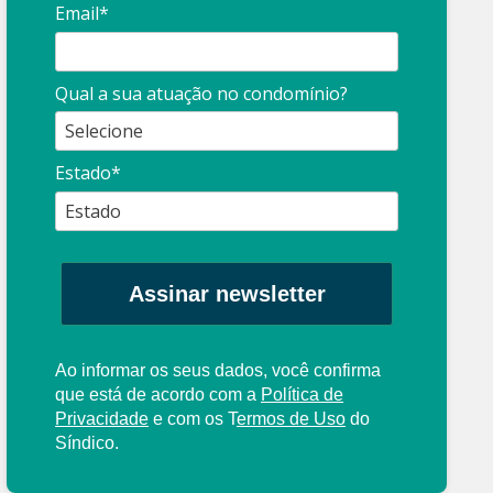
Email*
Síndico
profissional:
Ina
Qual a sua atuação no condomínio?
cuidado com as
con
propagandas
ent
Estado*
: O que é?
enganosas!
pre
Assinar newsletter
Ao informar os seus dados, você confirma
que está de acordo com a
Política de
Privacidade
e com os
T
ermos de Uso
do
Síndico.