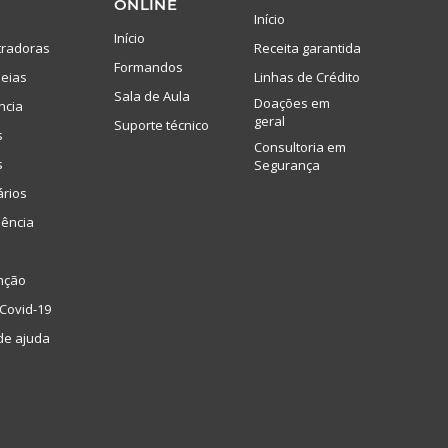
ONLINE
Início
Início
tradoras
Receita garantida
Formandos
eias
Linhas de Crédito
Sala de Aula
Doações em
ncia
geral
Suporte técnico
s
Consultoria em
s
Segurança
ários
lência
nção
Covid-19
de ajuda