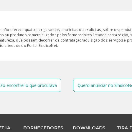
ão oferece quaisquer garantias, implícitas ou explicitas, sobre os produto
iços ou produtos comercializados pelos fornecedores listados nesta seção, 
 natureza, que possam decorrer da contratação/aquisição dos serviços e pr
diariedade do Portal SíndicoNet.
ão encontrei o que procurava
Quero anunciar no SíndicoN
T IA
FORNECEDORES
DOWNLOADS
TIRA 