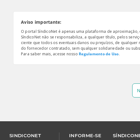
Aviso importante:
O portal SíndicoNet é apenas uma plataforma de aproximação, e n
SíndicoNet não se responsabiliza, a qualquer título, pelos serv
ciente que todos os eventuais danos ou prejuízos, de qualquer
do fornecedor contratado, sem qualquer solidariedade ou subsi
Para saber mais, acesse nosso
Regulamento de Uso
.
N
SINDICONET
INFORME-SE
SÍNDICONE