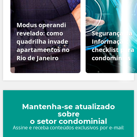
Modus operandi
revelado: como
Segurança da
quadrilha invade
Informação:
apartamentos no
checklist para
Rio de Janeiro
condomínios
Mantenha-se atualizado
sobre
o setor condominial
Assine e receba conteúdos exclusivos por e-mail: