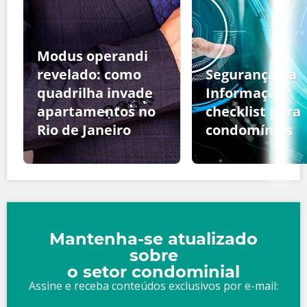
Modus operandi
revelado: como
Segurança da
quadrilha invade
Informação:
apartamentos no
checklist para
Rio de Janeiro
condomínios
Mantenha-se atualizado
sobre
o setor condominial
Assine e receba conteúdos exclusivos por e-mail: