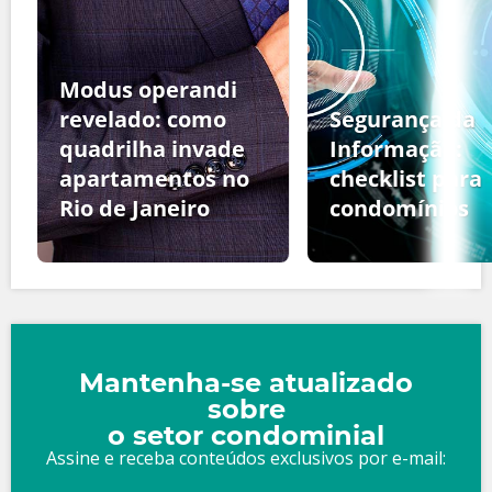
Modus operandi
revelado: como
Segurança da
quadrilha invade
Informação:
apartamentos no
checklist para
Rio de Janeiro
condomínios
Mantenha-se atualizado
sobre
o setor condominial
Assine e receba conteúdos exclusivos por e-mail: