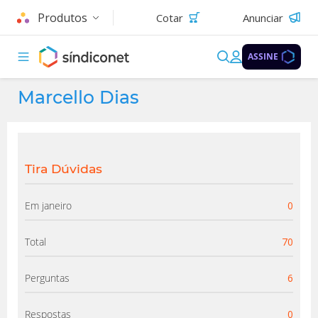
Produtos
Cotar
Anunciar
ASSINE
Marcello Dias
Tira Dúvidas
Em janeiro
0
Total
70
Perguntas
6
Respostas
0