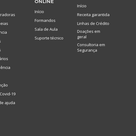
ONLINE
Início
Início
tradoras
Receita garantida
Formandos
eias
Linhas de Crédito
Sala de Aula
Doações em
ncia
geral
Suporte técnico
s
Consultoria em
s
Segurança
ários
lência
nção
Covid-19
de ajuda