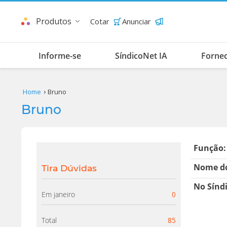
Produtos
Cotar
Anunciar
Informe-se
SíndicoNet IA
Forne
Home
Bruno
Bruno
Função:
Nome do
Tira Dúvidas
No Sínd
Em janeiro
0
Total
85