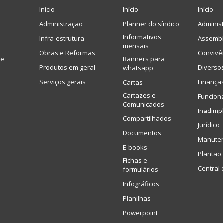
Início
Início
Início
Administração
Planner do síndico
Adminis
Informativos
Infra-estrutura
Assembl
mensais
Obras e Reformas
Convivê
de
Banners para
Produtos em geral
Diverso
whatsapp
Serviços gerais
Finança
Cartas
Cartazes e
Funcion
Comunicados
Inadimp
Compartilhados
Jurídico
Documentos
Manute
E-books
Plantão 
Fichas e
Central 
formulários
Infográficos
Planilhas
Powerpoint