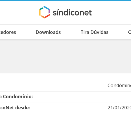
cedores
Downloads
Tira Dúvidas
C
Condômino
 Condomínio:
icoNet desde:
21/01/202