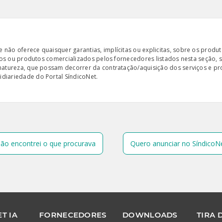
ão oferece quaisquer garantias, implícitas ou explicitas, sobre os produto
iços ou produtos comercializados pelos fornecedores listados nesta seção, 
 natureza, que possam decorrer da contratação/aquisição dos serviços e pr
diariedade do Portal SíndicoNet.
ão encontrei o que procurava
Quero anunciar no SíndicoN
T IA
FORNECEDORES
DOWNLOADS
TIRA 