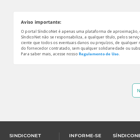
Aviso importante:
O portal SíndicoNet é apenas uma plataforma de aproximação, e n
SíndicoNet não se responsabiliza, a qualquer título, pelos serv
ciente que todos os eventuais danos ou prejuízos, de qualquer
do fornecedor contratado, sem qualquer solidariedade ou subsi
Para saber mais, acesse nosso
Regulamento de Uso
.
N
SINDICONET
INFORME-SE
SÍNDICONE