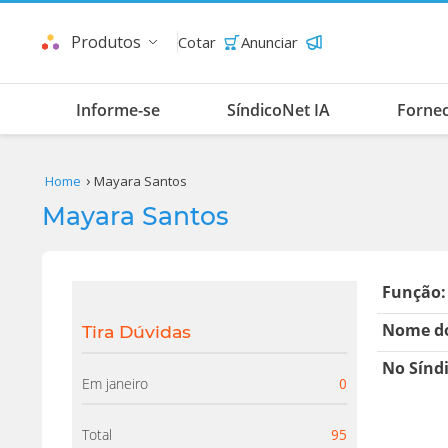
Produtos
Cotar
Anunciar
Informe-se
SíndicoNet IA
Forne
Home
Mayara Santos
Mayara Santos
Função:
Nome do
Tira Dúvidas
No Sínd
Em janeiro
0
Total
95