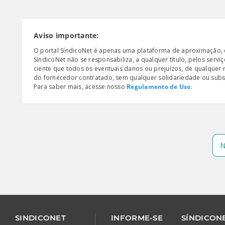
Aviso importante:
O portal SíndicoNet é apenas uma plataforma de aproximação, e n
SíndicoNet não se responsabiliza, a qualquer título, pelos serv
ciente que todos os eventuais danos ou prejuízos, de qualquer
do fornecedor contratado, sem qualquer solidariedade ou subsi
Para saber mais, acesse nosso
Regulamento de Uso
.
N
SINDICONET
INFORME-SE
SÍNDICONE