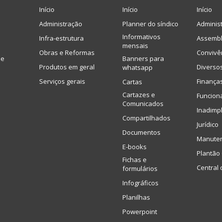
Início
Início
Início
Administração
Planner do síndico
Adminis
Informativos
Infra-estrutura
Assembl
mensais
Obras e Reformas
Convivê
de
Banners para
Produtos em geral
Diverso
whatsapp
Serviços gerais
Finança
Cartas
Cartazes e
Funcion
Comunicados
Inadimp
Compartilhados
Jurídico
Documentos
Manute
E-books
Plantão 
Fichas e
Central 
formulários
Infográficos
Planilhas
Powerpoint