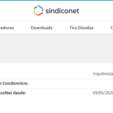
cedores
Downloads
Tira Dúvidas
C
Inquilino(a
 Condomínio:
icoNet desde:
09/05/202