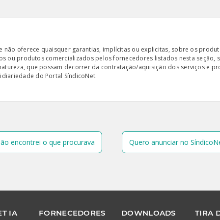
ão oferece quaisquer garantias, implícitas ou explicitas, sobre os produto
iços ou produtos comercializados pelos fornecedores listados nesta seção, 
 natureza, que possam decorrer da contratação/aquisição dos serviços e pr
diariedade do Portal SíndicoNet.
ão encontrei o que procurava
Quero anunciar no SíndicoN
T IA
FORNECEDORES
DOWNLOADS
TIRA 