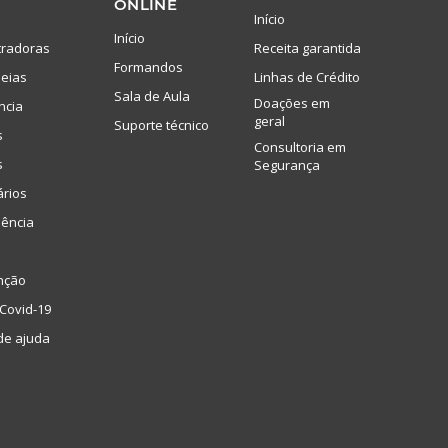
ONLINE
Início
Início
tradoras
Receita garantida
Formandos
eias
Linhas de Crédito
Sala de Aula
Doações em
ncia
geral
Suporte técnico
s
Consultoria em
s
Segurança
ários
lência
nção
Covid-19
de ajuda