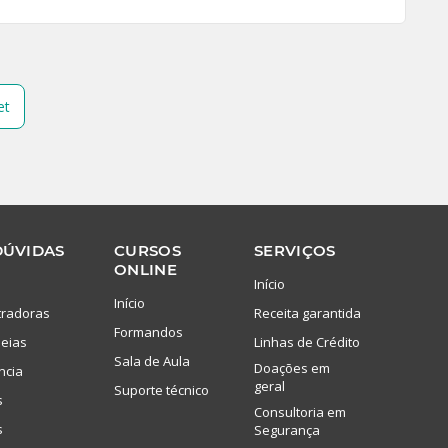
et
DÚVIDAS
CURSOS
SERVIÇOS
ONLINE
Início
Início
tradoras
Receita garantida
Formandos
eias
Linhas de Crédito
Sala de Aula
Doações em
ncia
geral
Suporte técnico
s
Consultoria em
s
Segurança