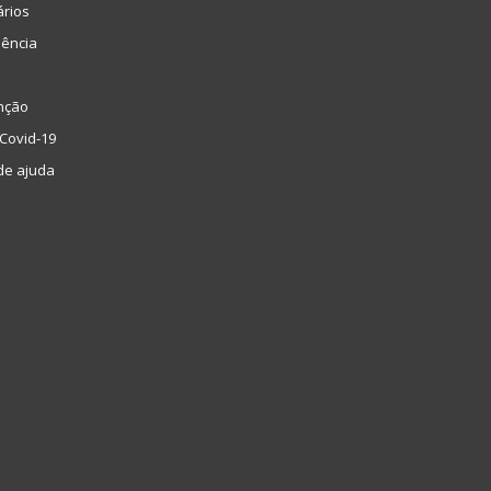
ários
lência
nção
Covid-19
de ajuda