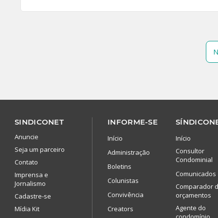
N
SINDICONET
INFORME-SE
SÍNDICONE
Anuncie
Início
Início
Seja um parceiro
Consultor
Administração
Condominial
Contato
Boletins
Comunicados
Imprensa e
Colunistas
Jornalismo
Comparador 
Convivência
orçamentos
Cadastre-se
Agente do
Mídia Kit
Creators
condomínio