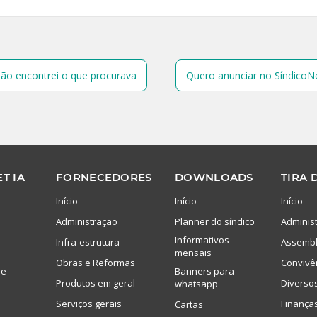
ão encontrei o que procurava
Quero anunciar no SíndicoN
T IA
FORNECEDORES
DOWNLOADS
TIRA 
Início
Início
Início
Administração
Planner do síndico
Adminis
Informativos
Infra-estrutura
Assembl
mensais
Obras e Reformas
Convivê
de
Banners para
Produtos em geral
Diverso
whatsapp
Serviços gerais
Finança
Cartas