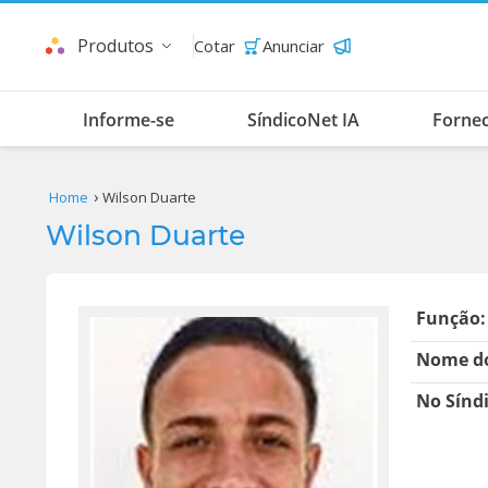
Produtos
Cotar
Anunciar
Informe-se
SíndicoNet IA
Forne
Home
Wilson Duarte
Wilson Duarte
Função:
Nome do
No Sínd