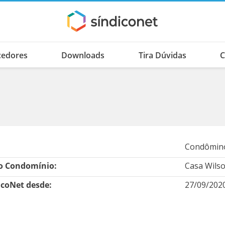
cedores
Downloads
Tira Dúvidas
C
Condômino
 Condomínio:
Casa Wils
icoNet desde:
27/09/202