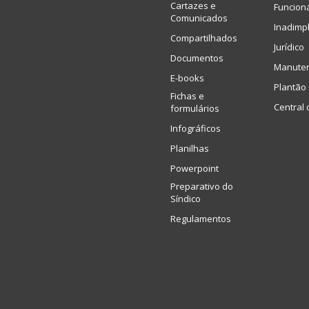
Cartazes e
Funcion
Comunicados
Inadimp
Compartilhados
Jurídico
Documentos
Manute
E-books
Plantão 
Fichas e
Central 
formulários
Infográficos
Planilhas
Powerpoint
Preparativo do
Síndico
Regulamentos