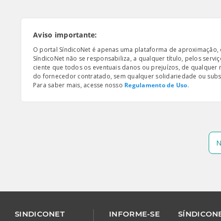
Aviso importante:
O portal SíndicoNet é apenas uma plataforma de aproximação, e n
SíndicoNet não se responsabiliza, a qualquer título, pelos serv
ciente que todos os eventuais danos ou prejuízos, de qualquer
do fornecedor contratado, sem qualquer solidariedade ou subsi
Para saber mais, acesse nosso
Regulamento de Uso
.
N
SINDICONET
INFORME-SE
SÍNDICONE