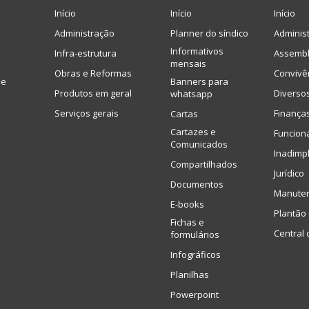
Início
Início
Início
Administração
Planner do síndico
Adminis
Informativos
Infra-estrutura
Assembl
mensais
Obras e Reformas
Convivê
de
Banners para
Produtos em geral
Diverso
whatsapp
Serviços gerais
Finança
Cartas
Cartazes e
Funcion
Comunicados
Inadimp
Compartilhados
Jurídico
Documentos
Manute
E-books
Plantão 
Fichas e
Central 
formulários
Infográficos
Planilhas
Powerpoint