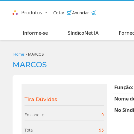
Produtos
Cotar
Anunciar
Informe-se
SíndicoNet IA
Forne
Home
MARCOS
MARCOS
Função:
Nome do
Tira Dúvidas
No Sínd
Em janeiro
0
Total
95