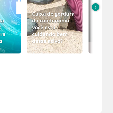
›
Caixa de gordura
da
do condomínio:
:
você está
ara
cuidando bem
s
desse ativo?
PCMSO