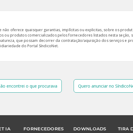
ão oferece quaisquer garantias, implícitas ou explicitas, sobre os produto
iços ou produtos comercializados pelos fornecedores listados nesta seção, 
 natureza, que possam decorrer da contratação/aquisição dos serviços e pr
diariedade do Portal SíndicoNet.
ão encontrei o que procurava
Quero anunciar no SíndicoN
T IA
FORNECEDORES
DOWNLOADS
TIRA 