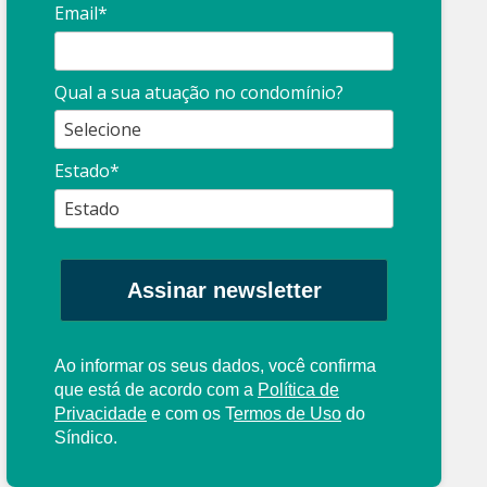
Email*
Síndico
profissional:
Ina
Qual a sua atuação no condomínio?
cuidado com as
con
propagandas
ent
Estado*
: O que é?
enganosas!
pre
Assinar newsletter
Ao informar os seus dados, você confirma
que está de acordo com a
Política de
Privacidade
e com os
T
ermos de Uso
do
Síndico.