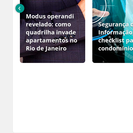
‹
Modus operandi
no
revelado: como
Segurança 
quadrilha invade
Informação
apartamentos no
checklist p
Rio de Janeiro
condomínio