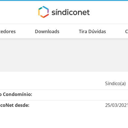
cedores
Downloads
Tira Dúvidas
C
Síndico(a)
 Condomínio:
icoNet desde:
25/03/202