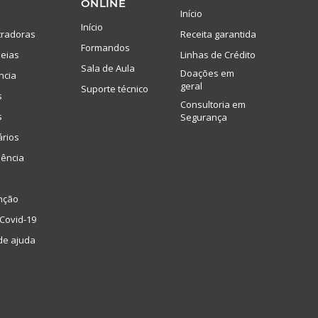
ONLINE
Início
Início
tradoras
Receita garantida
Formandos
eias
Linhas de Crédito
Sala de Aula
Doações em
ncia
geral
Suporte técnico
s
Consultoria em
s
Segurança
ários
lência
nção
Covid-19
de ajuda