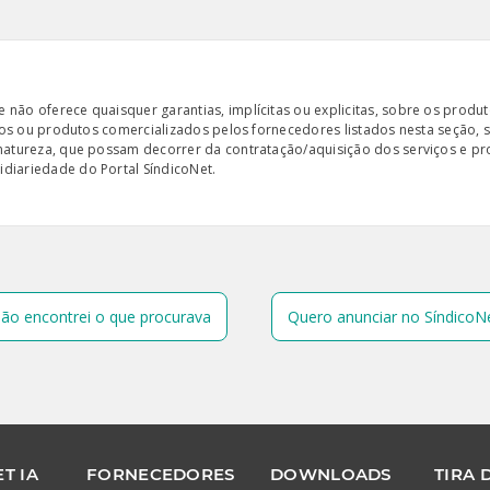
ão oferece quaisquer garantias, implícitas ou explicitas, sobre os produto
iços ou produtos comercializados pelos fornecedores listados nesta seção, 
 natureza, que possam decorrer da contratação/aquisição dos serviços e pr
diariedade do Portal SíndicoNet.
ão encontrei o que procurava
Quero anunciar no SíndicoN
T IA
FORNECEDORES
DOWNLOADS
TIRA 