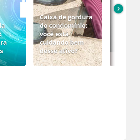
›
Caixa de gordura
da
do condomínio:
:
você está
ara
cuidando bem
s
desse ativo?
PCMSO