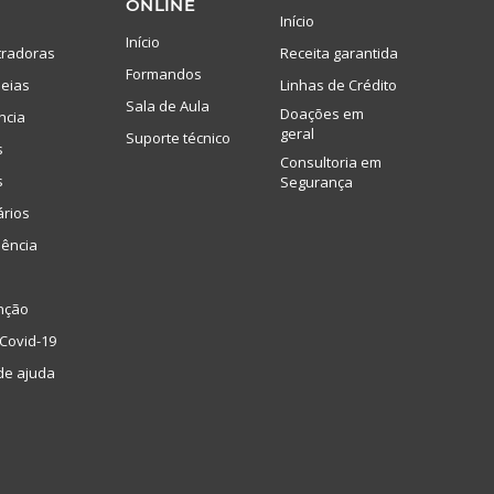
ONLINE
Início
Início
tradoras
Receita garantida
Formandos
eias
Linhas de Crédito
Sala de Aula
Doações em
ncia
geral
Suporte técnico
s
Consultoria em
s
Segurança
ários
lência
nção
Covid-19
de ajuda