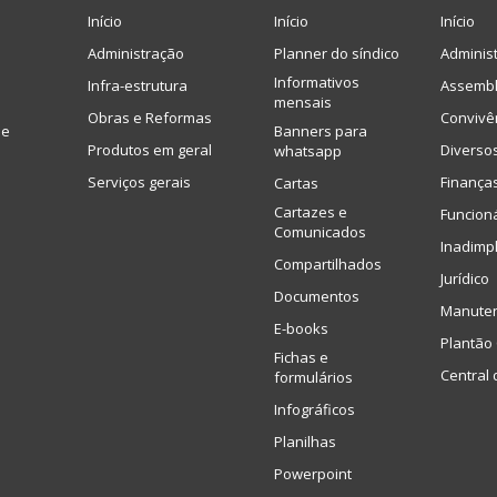
Início
Início
Início
Administração
Planner do síndico
Adminis
Informativos
Infra-estrutura
Assembl
mensais
Obras e Reformas
Convivê
de
Banners para
Produtos em geral
Diverso
whatsapp
Serviços gerais
Finança
Cartas
Cartazes e
Funcion
Comunicados
Inadimp
Compartilhados
Jurídico
Documentos
Manute
E-books
Plantão 
Fichas e
Central 
formulários
Infográficos
Planilhas
Powerpoint