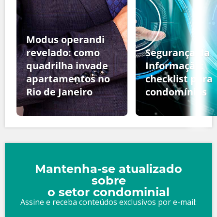
Modus operandi
revelado: como
Segurança da
quadrilha invade
Informação:
apartamentos no
checklist para
Rio de Janeiro
condomínios
Mantenha-se atualizado
sobre
o setor condominial
Assine e receba conteúdos exclusivos por e-mail: