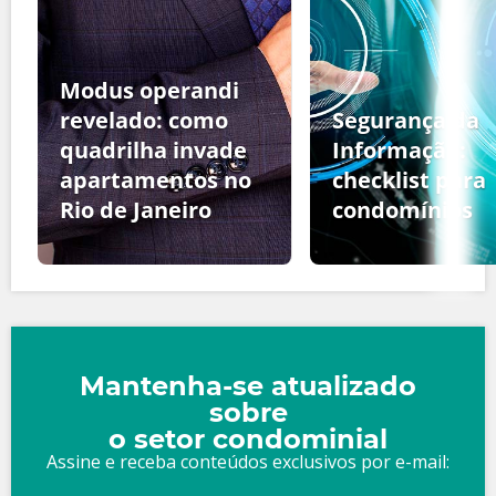
Modus operandi
revelado: como
Segurança da
quadrilha invade
Informação:
apartamentos no
checklist para
Rio de Janeiro
condomínios
Mantenha-se atualizado
sobre
o setor condominial
Assine e receba conteúdos exclusivos por e-mail: