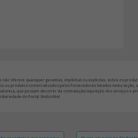
ão oferece quaisquer garantias, implícitas ou explicitas, sobre os produto
iços ou produtos comercializados pelos fornecedores listados nesta seção, 
 natureza, que possam decorrer da contratação/aquisição dos serviços e pr
diariedade do Portal SíndicoNet.