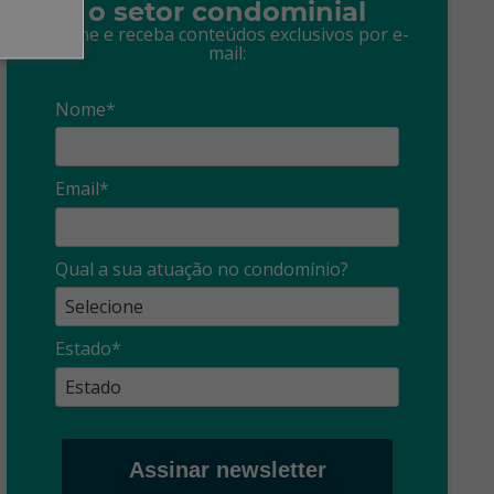
o setor condominial
Assine e receba conteúdos exclusivos por e-
mail:
Nome*
Email*
Síndico
profissional:
Ina
Qual a sua atuação no condomínio?
cuidado com as
con
propagandas
ent
Estado*
: O que é?
enganosas!
pre
Assinar newsletter