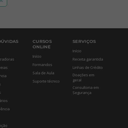
et
DÚVIDAS
CURSOS
SERVIÇOS
ONLINE
Início
Início
tradoras
Receita garantida
Formandos
eias
Linhas de Crédito
Sala de Aula
Doações em
ncia
geral
Suporte técnico
s
Consultoria em
s
Segurança
ários
lência
nção