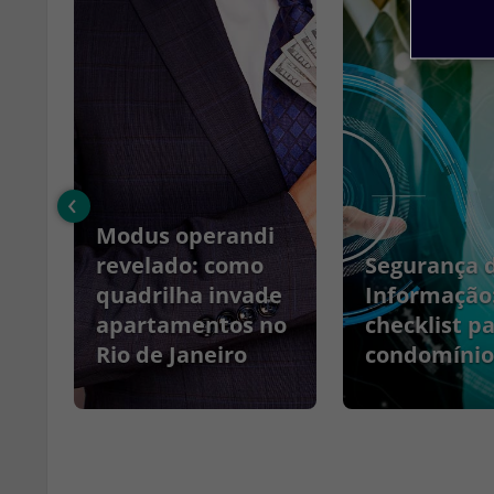
‹
Modus operandi
no
revelado: como
Segurança 
quadrilha invade
Informação
apartamentos no
checklist p
Rio de Janeiro
condomínio