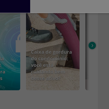
›
Caixa de gordura
da
do condomínio:
:
você está
ara
cuidando bem
s
desse ativo?
PCMSO