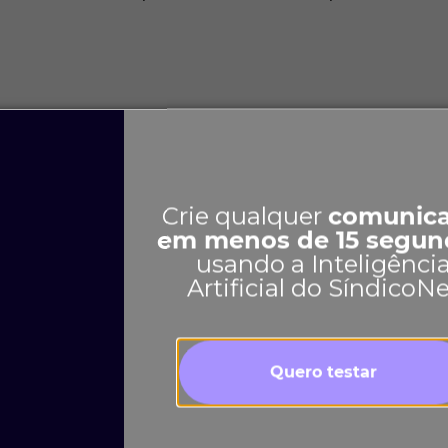
Crie qualquer
comunic
3
em menos de 15 segun
LinkedIn
Indicar
usando a Inteligênci
Artificial do SíndicoN
Quero testar
Ver mais