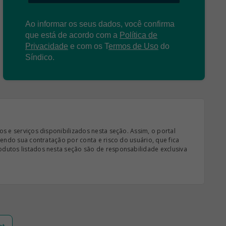
Ao informar os seus dados, você confirma
que está de acordo com a
Política de
Privacidade
e com os
T
ermos de Uso
do
Síndico.
s e serviços disponibilizados nesta seção. Assim, o portal
sendo sua contratação por conta e risco do usuário, que fica
odutos listados nesta seção são de responsabilidade exclusiva