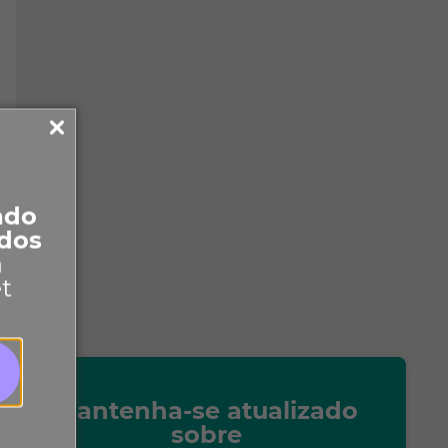
ado
dos
a
et
Mantenha-se atualizado
sobre