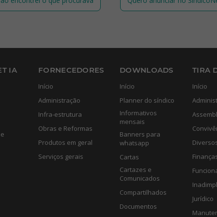
ão encontrei o que procurava
Quero anunciar no SíndicoN
T IA
FORNECEDORES
DOWNLOADS
TIRA 
Início
Início
Início
Administração
Planner do síndico
Adminis
Informativos
Infra-estrutura
Assembl
mensais
Obras e Reformas
Convivê
de
Banners para
Produtos em geral
Diverso
whatsapp
Serviços gerais
Finança
Cartas
Cartazes e
Funcion
Comunicados
Inadimp
Compartilhados
Jurídico
Documentos
Manute