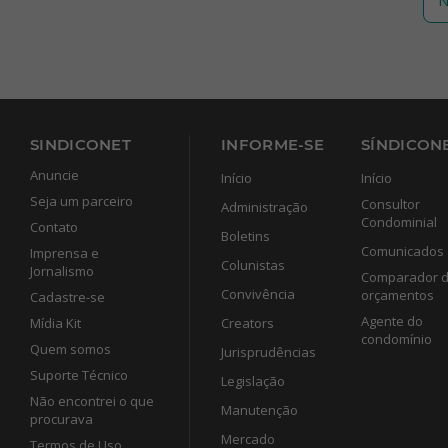
N
SINDICONET
INFORME-SE
SÍNDICONE
Anuncie
Início
Início
Seja um parceiro
Consultor
Administração
Condominial
Contato
Boletins
Comunicados
Imprensa e
Colunistas
Jornalismo
Comparador 
Convivência
orçamentos
Cadastre-se
Agente do
Mídia Kit
Creators
condomínio
Quem somos
Jurisprudências
Suporte Técnico
Legislação
Não encontrei o que
Manutenção
procurava
Mercado
Termos de Uso