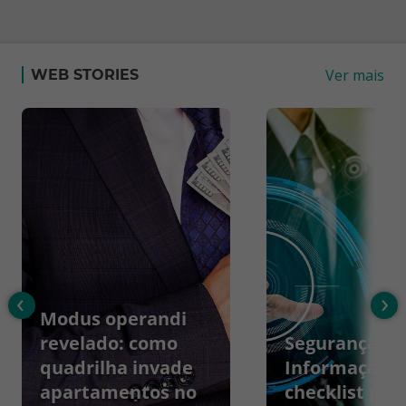
Ver mais
WEB STORIES
‹
›
Modus operandi
revelado: como
Segurança da
quadrilha invade
Informação:
apartamentos no
checklist par