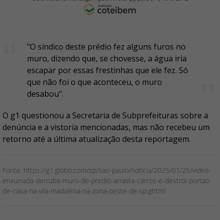
"O síndico deste prédio fez alguns furos no
muro, dizendo que, se chovesse, a água iria
escapar por essas frestinhas que ele fez. Só
que não foi o que aconteceu, o muro
desabou".
O g1 questionou a Secretaria de Subprefeituras sobre a
denúncia e a vistoria mencionadas, mas não recebeu um
retorno até a última atualização desta reportagem.
Fonte: https://g1.globo.com/sp/sao-paulo/noticia/2025/01/25/video-
enxurrada-derruba-muro-de-predio-arrasta-carros-e-destroi-portao-
de-casa-na-vila-madalena-na-zona-oeste-de-sp.ghtml