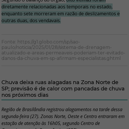
diretamente relacionadas aos temporais no estado,
enquanto sete morreram em razão de deslizamentos e
outras duas, dos vendavais.
Fonte: https://g1.globo.com/sp/sao-
paulo/noticia/2025/01/28/sistema-de-drenagem-
atualizado-e-areas-permeaveis-poderiam-ter-evitado-
danos-da-chuva-em-sp-afirmam-especialistas.ghtml
Chuva deixa ruas alagadas na Zona Norte de
SP; previsão é de calor com pancadas de chuva
nos próximos dias
Região de Brasilândia registrou alagamentos na tarde dessa
segunda-feira (27). Zonas Norte, Oeste e Centro entraram em
estação de atenção às 16h05, segundo Centro de