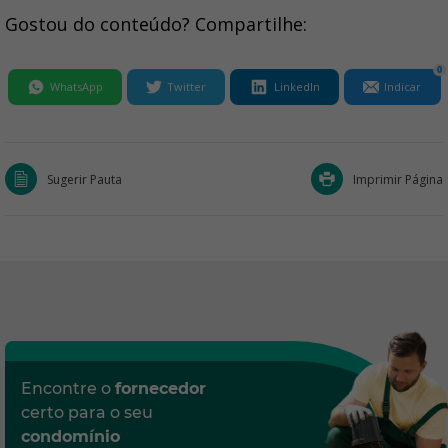
Gostou do conteúdo? Compartilhe:
0
WhatsApp
Twitter
LinkedIn
Indicar
Sugerir Pauta
Imprimir Página
Encontre o
fornecedor
certo para o seu
condomínio