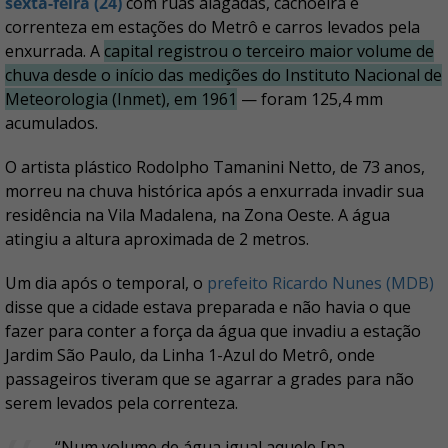
sexta-feira (24)
com ruas alagadas, cachoeira e
correnteza em estações do Metrô e carros levados pela
enxurrada. A
capital registrou o terceiro maior volume de
chuva desde o início das medições do Instituto Nacional de
Meteorologia (Inmet), em 1961
— foram 125,4 mm
acumulados.
O artista plástico Rodolpho Tamanini Netto, de 73 anos,
morreu na chuva histórica após a enxurrada invadir sua
residência na Vila Madalena, na Zona Oeste. A água
atingiu a altura aproximada de 2 metros.
Um dia após o temporal, o
prefeito Ricardo Nunes (MDB)
disse que a cidade estava preparada e não havia o que
fazer para conter a força da água que invadiu a estação
Jardim São Paulo, da Linha 1-Azul do Metrô, onde
passageiros tiveram que se agarrar a grades para não
serem levados pela correnteza.
“Num volume de água igual aquele [na