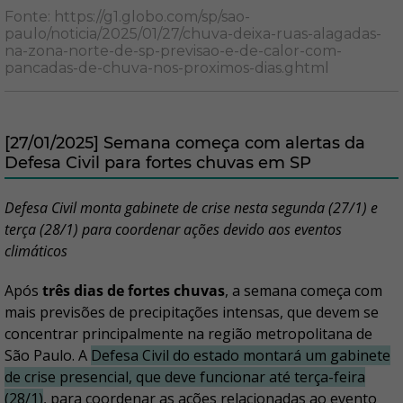
Fonte: https://g1.globo.com/sp/sao-
paulo/noticia/2025/01/27/chuva-deixa-ruas-alagadas-
na-zona-norte-de-sp-previsao-e-de-calor-com-
pancadas-de-chuva-nos-proximos-dias.ghtml
[27/01/2025] Semana começa com alertas da
Defesa Civil para fortes chuvas em SP
Defesa Civil monta gabinete de crise nesta segunda (27/1) e
terça (28/1) para coordenar ações devido aos eventos
climáticos
Após
três dias de fortes chuvas
, a semana começa com
mais previsões de precipitações intensas, que devem se
concentrar principalmente na região metropolitana de
São Paulo. A
Defesa Civil do estado montará um gabinete
de crise presencial, que deve funcionar até terça-feira
(28/1)
, para coordenar as ações relacionadas ao evento