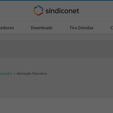
cedores
Downloads
Tira Dúvidas
C
onsumidor
Alienação fiduciária