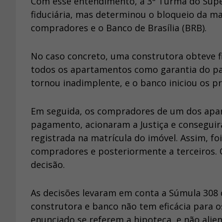
Com esse entendimento, a 3ª Turma do Super
fiduciária, mas determinou o bloqueio da ma
compradores e o Banco de Brasília (BRB).
No caso concreto, uma construtora obteve f
todos os apartamentos como garantia do pact
tornou inadimplente, e o banco iniciou os 
Em seguida, os compradores de um dos apa
pagamento, acionaram a Justiça e conseguiram
registrada na matrícula do imóvel. Assim, f
compradores e posteriormente a terceiros. O
decisão.
As decisões levaram em conta a Súmula 308 d
construtora e banco não tem eficácia para
enunciado se referem a hipoteca, e não alien