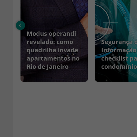
‹
Modus operandi
no
revelado: como
Segurança 
quadrilha invade
Informação
apartamentos no
checklist p
Rio de Janeiro
condomínio