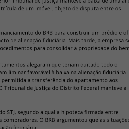
ior Tribunal de Justiça manteve a baixa de uma al
trícula de um imóvel, objeto de disputa entre os
inanciamento do BRB para construir um prédio e o
o de alienação fiduciária. Mais tarde, a empresa s
procedimentos para consolidar a propriedade do bem
rtamentos alegaram que teriam quitado todo o
 liminar favorável à baixa na alienação fiduciária
oi permitida a transferência do apartamento aos
 Tribunal de Justiça do Distrito Federal manteve a
o STJ, segundo a qual a hipoteca firmada entre
 os compradores. O BRB argumentou que as situaçõe
ação fiduciária.