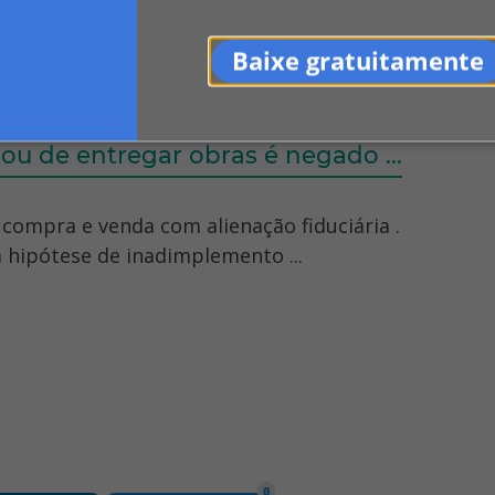
ciariamente não pode ser penhorado. ... Po
Baixe gratuitamente
do em alienação fiduciária a ...
ou de entregar obras é negado ...
e compra e venda com alienação fiduciária .
a hipótese de inadimplemento ...
0