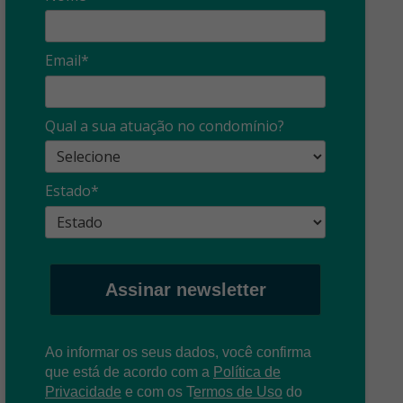
Email*
Síndico
profissional:
Ina
Qual a sua atuação no condomínio?
cuidado com as
con
propagandas
ent
Estado*
: O que é?
enganosas!
pre
Assinar newsletter
Ao informar os seus dados, você confirma
que está de acordo com a
Política de
Privacidade
e com os
T
ermos de Uso
do