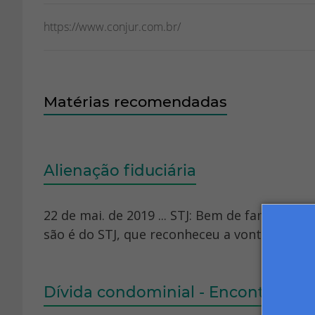
https://www.conjur.com.br/
Matérias recomendadas
Alienação fiduciária
22 de mai. de 2019 ... STJ: Bem de família é 
são é do STJ, que reconheceu a vontade sobe
Dívida condominial - Encontre info