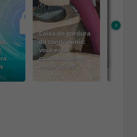
›
Caixa de gordura
da
do condomínio:
:
você está
ara
cuidando bem
s
desse ativo?
PCMSO