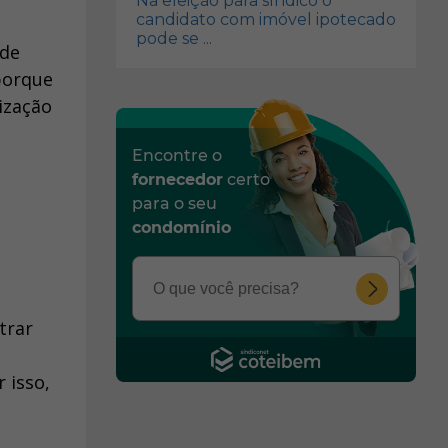
Na eleição para síndico o
candidato com imóvel ipotecado
pode se ...
 de
porque
ização
Encontre o
fornecedor
certo
para o seu
s
condomínio
trar
 isso,