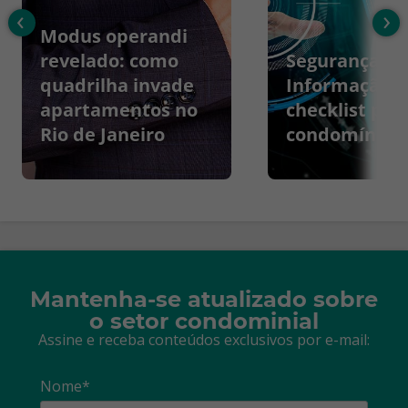
‹
›
Modus operandi
revelado: como
Segurança da
quadrilha invade
Informação:
apartamentos no
checklist par
Rio de Janeiro
condomínios
Mantenha-se atualizado sobre
o setor condominial
Assine e receba conteúdos exclusivos por e-mail:
Nome*