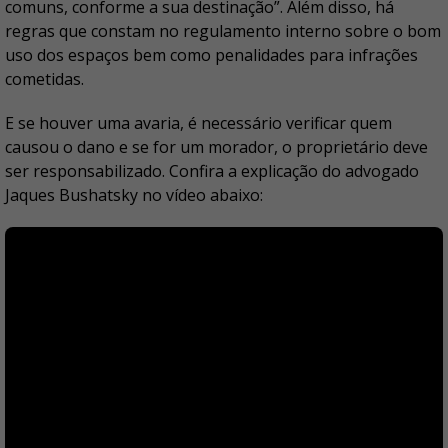
comuns, conforme a sua destinação”. Além disso, há
regras que constam no regulamento interno sobre o bom
uso dos espaços bem como penalidades para infrações
cometidas.
E se houver uma avaria, é necessário verificar quem
causou o dano e se for um morador, o proprietário deve
ser responsabilizado. Confira a explicação do advogado
Jaques Bushatsky no vídeo abaixo: