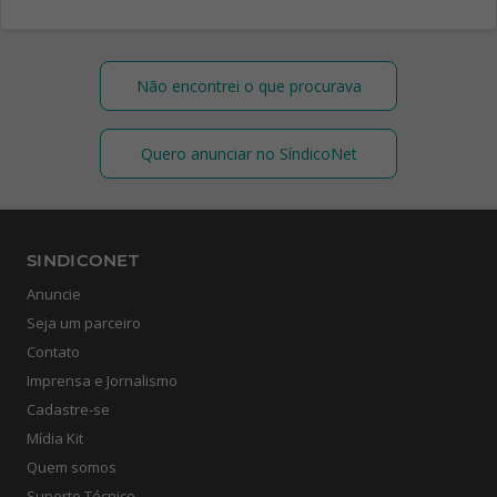
Não encontrei o que procurava
Quero anunciar no SíndicoNet
SINDICONET
Anuncie
Seja um parceiro
Contato
Imprensa e Jornalismo
Cadastre-se
Mídia Kit
Quem somos
Suporte Técnico