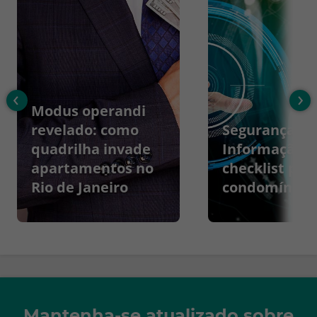
‹
›
Modus operandi
revelado: como
Segurança da
quadrilha invade
Informação:
apartamentos no
checklist par
Rio de Janeiro
condomínios
Mantenha-se atualizado sobre