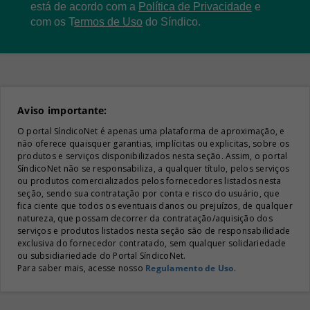
está de acordo com a
Política de Privacidade
e
com os
T
ermos de Uso
do Síndico.
Aviso importante:
O portal SíndicoNet é apenas uma plataforma de aproximação, e
não oferece quaisquer garantias, implícitas ou explicitas, sobre os
produtos e serviços disponibilizados nesta seção. Assim, o portal
SíndicoNet não se responsabiliza, a qualquer título, pelos serviços
ou produtos comercializados pelos fornecedores listados nesta
seção, sendo sua contratação por conta e risco do usuário, que
fica ciente que todos os eventuais danos ou prejuízos, de qualquer
natureza, que possam decorrer da contratação/aquisição dos
serviços e produtos listados nesta seção são de responsabilidade
exclusiva do fornecedor contratado, sem qualquer solidariedade
ou subsidiariedade do Portal SíndicoNet.
Para saber mais, acesse nosso
Regulamento de Uso
.