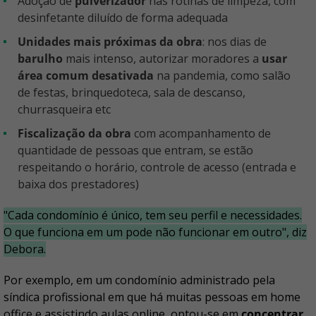
Adoção de
pulverizador
nas rotinas de limpeza, com
desinfetante diluído de forma adequada
Unidades mais próximas da obra
: nos dias de
barulho
mais intenso, autorizar moradores a
usar
área comum desativada
na pandemia, como salão
de festas, brinquedoteca, sala de descanso,
churrasqueira etc
Fiscalização da obra
com acompanhamento de
quantidade de pessoas que entram, se estão
respeitando o horário, controle de acesso (entrada e
baixa dos prestadores)
"Cada condomínio é único, tem seu perfil e necessidades.
O que funciona em um pode não funcionar em outro", diz
Debora.
Por exemplo, em um condomínio administrado pela
síndica profissional em que há muitas pessoas em home
office e assistindo aulas online, optou-se em
concentrar