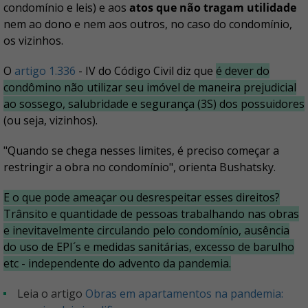
condomínio e leis) e aos
atos que não tragam utilidade
nem ao dono e nem aos outros, no caso do condomínio,
os vizinhos.
O
artigo 1.336
- IV do Código Civil diz que
é dever do
condômino não utilizar seu imóvel de maneira prejudicial
ao
sossego, salubridade e segurança (3S)
dos possuidores
(ou seja, vizinhos).
"Quando se chega nesses limites, é preciso começar a
restringir a obra no condomínio", orienta Bushatsky.
E o que pode
ameaçar
ou
desrespeitar
esses
direitos
?
Trânsito e quantidade de pessoas trabalhando nas obras
e inevitavelmente circulando pelo condomínio, ausência
do uso de EPI´s e medidas sanitárias, excesso de barulho
etc - independente do advento da pandemia.
Leia o artigo
Obras em apartamentos na pandemia: