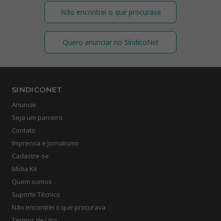
Não encontrei o que procurava
Quero anunciar no SíndicoNet
SINDICONET
Anuncie
Seja um parceiro
Contato
Imprensa e Jornalismo
Cadastre-se
Mídia Kit
Quem somos
Suporte Técnico
Não encontrei o que procurava
Termos de Uso