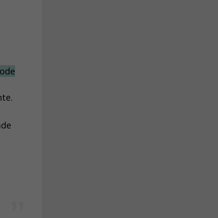
pode
te.
ade