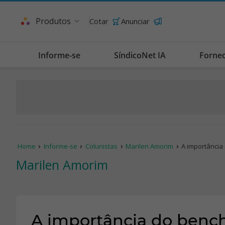
Produtos
Cotar
Anunciar
Informe-se
SíndicoNet IA
Forne
Home
Informe-se
Colunistas
Marilen Amorim
A importância
Marilen Amorim
A importância do benc