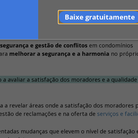
maior qualidade e menor custo
possível.
Baixe gratuitamente
nutenção
com os de outros condomínios, um síndic
uros
para a realização de serviços e compras.
 segurança e gestão de conflitos
em condomínios
para
melhorar a segurança e a harmonia
no própri
o a avaliar a satisfação dos moradores e a qualidade
 a revelar áreas onde a satisfação dos moradores 
estão de reclamações e na oferta de
serviços e facil
tadas mudanças que elevem o nível de satisfação 