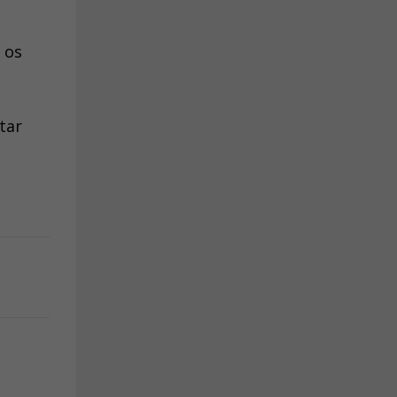
 os
tar