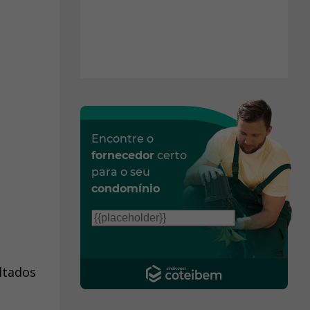
Encontre o
fornecedor
certo
para o seu
condomínio
ltados