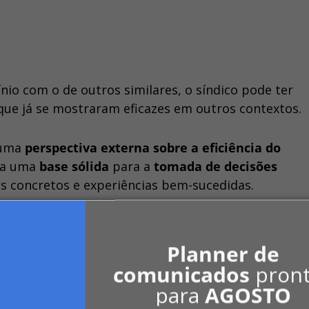
o com o de outros similares, o síndico pode ter
ue já se mostraram eficazes em outros contextos.
 uma
perspectiva externa sobre a eficiência do
na uma
base sólida
para a
tomada de decisões
 concretos e experiências bem-sucedidas.
minial
Planner de
comunicados
pron
para
AGOSTO
ilidade de
identificar e visualizar as técnicas
util