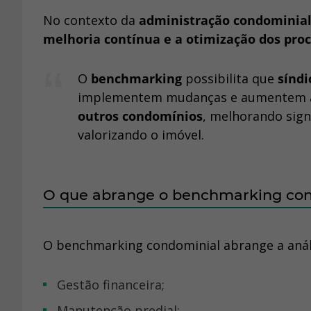
No contexto da
administração condominia
melhoria contínua e a otimização dos proc
O
benchmarking
possibilita que
sínd
implementem mudanças e aumentem a e
outros condomínios
, melhorando sign
valorizando o imóvel.
O que abrange o benchmarking co
O benchmarking condominial abrange a análi
gestão financeira;
manutenção predial;