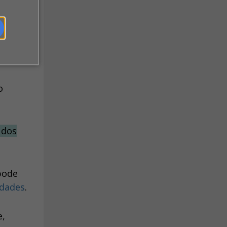
o pode
o
 dos
pode
idades
.
e,