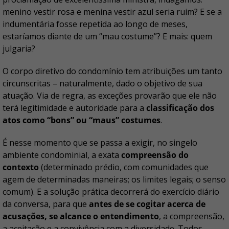
menino vestir rosa e menina vestir azul seria ruim? E se a
indumentária fosse repetida ao longo de meses,
estaríamos diante de um “mau costume”? E mais: quem
julgaria?
O corpo diretivo do condomínio tem atribuições um tanto
circunscritas – naturalmente, dado o objetivo de sua
atuação. Via de regra, as exceções provarão que ele não
terá legitimidade e autoridade para a
classificação dos
atos como “bons” ou “maus” costumes
.
É nesse momento que se passa a exigir, no singelo
ambiente condominial, a exata
compreensão do
contexto
(determinado prédio, com comunidades que
agem de determinadas maneiras; os limites legais; o senso
comum). E a solução prática decorrerá do exercício diário
da conversa, para que
antes de se cogitar acerca de
acusações, se alcance o entendimento
, a compreensão,
a aceitação e a convivência com a diversidade. Todos