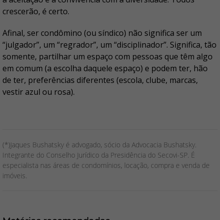
crescerão, é certo.
Afinal, ser condômino (ou síndico) não significa ser um
“julgador”, um “regrador”, um “disciplinador”. Significa, tão
somente, partilhar um espaço com pessoas que têm algo
em comum (a escolha daquele espaço) e podem ter, hão
de ter, preferências diferentes (escola, clube, marcas,
vestir azul ou rosa).
(*)Jaques Bushatsky é advogado, sócio da Advocacia Bushatsky.
Integrante do Conselho Jurídico da Presidência do Secovi-SP. É
especialista nas áreas de condomínios, locação, compra e venda de
imóveis.