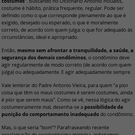
costumes”
. Buscando no Dicionário Antônio Houaiss,
costume é hábito, prática frequente, regular. Pode ser
definido como o que corresponde plenamente ao que é
exigido, desejado ou esperado, o que é moralmente
correto, de acordo com quem julga; o que for adequado às
circunstâncias, ideal e apropriado.
Então,
mesmo sem afrontar a tranquilidade, a saúde, a
segurança dos demais condôminos
, o condômino deve
agir regularmente de modo correto (de acordo com quem
julga) ou adequadamente. E agir adequadamente sempre.
Vale lembrar do Padre Antonio Vieira, para quem “a pior
coisa que têm os maus costumes é serem costumes, ainda
é pior que serem maus”. Como se vê, nessa lógica do agir
costumeiramente mal, desenha-se a
possibilidade da
punição do comportamento inadequado
do condômino.
Mas, o que seria “bom”? Parafraseando recente
proclamação de excelentíssima ministra, indagamos: