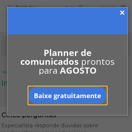
Produtos
Cotar
Anunciar
ASSINE
Planner de
comunicados
prontos
para
AGOSTO
Home
Informe-se
Notícias
Inadimplência
Cinco perguntas
Inadimplência
Baixe gratuitamente
Cinco perguntas
Especialista responde dúvidas sobre