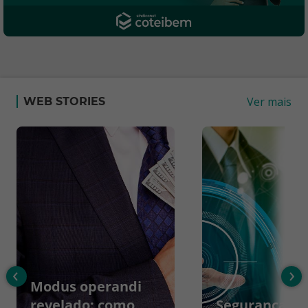
Ver mais
WEB STORIES
‹
›
Modus operandi
revelado: como
Segurança da