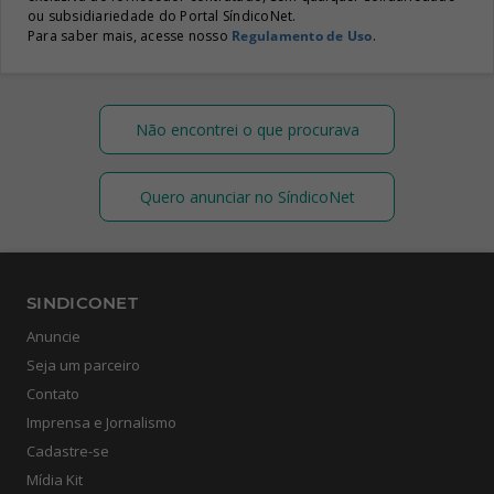
ou subsidiariedade do Portal SíndicoNet.
Para saber mais, acesse nosso
Regulamento de Uso
.
Não encontrei o que procurava
Quero anunciar no SíndicoNet
SINDICONET
Anuncie
Seja um parceiro
Contato
Imprensa e Jornalismo
Cadastre-se
Mídia Kit