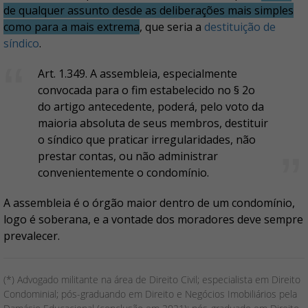
de qualquer assunto desde as deliberações mais simples
como para a mais extrema
, que seria a
destituição de
síndico
.
Art. 1.349. A assembleia, especialmente
convocada para o fim estabelecido no § 2o
do artigo antecedente, poderá, pelo voto da
maioria absoluta de seus membros, destituir
o síndico que praticar irregularidades, não
prestar contas, ou não administrar
convenientemente o condomínio.
A assembleia é o órgão maior dentro de um condomínio,
logo é soberana, e a vontade dos moradores deve sempre
prevalecer.
(*) Advogado militante na área de Direito Civil; especialista em Direito
Condominial; pós-graduando em Direito e Negócios Imobiliários pela