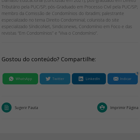
Damásio Educacional (conclusão em 2021); pós-graduado em Direito
Tributário pela PUC/SP; pós-Graduado em Processo Civil pela PUC/SP;
membro da Comissão de Condomínios do Ibradim; palestrante
especializado no tema Direito Condominial; colunista do site
especializado SíndicoNet, Sindiconews, Condomínio em Foco e das
revistas “Em Condomínios” e ”Viva o Condomínio”.
Gostou do conteúdo? Compartilhe:
1
WhatsApp
Twitter
LinkedIn
Indicar
Sugerir Pauta
Imprimir Página