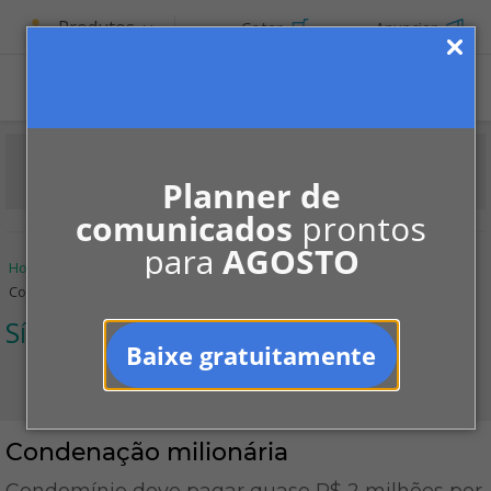
Produtos
Cotar
Anunciar
ASSINE
Planner de
comunicados
prontos
para
AGOSTO
Home
Informe-se
Jurisprudências
Síndico
Condenação milionária
Síndico
Baixe gratuitamente
Condenação milionária