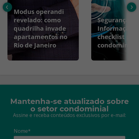
‹
›
Modus operandi
revelado: como
Segurança da
quadrilha invade
Informação:
apartamentos no
checklist par
Rio de Janeiro
condomínios
Mantenha-se atualizado sobre
o setor condominial
Assine e receba conteúdos exclusivos por e-mail:
Nome*